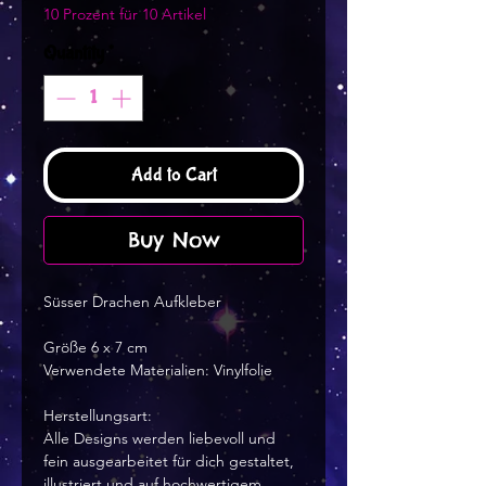
10 Prozent für 10 Artikel
Quantity
*
Add to Cart
Buy Now
Süsser Drachen Aufkleber
Größe 6 x 7 cm
Verwendete Materialien: Vinylfolie
Herstellungsart:
Alle Designs werden liebevoll und
fein ausgearbeitet für dich gestaltet,
illustriert und auf hochwertigem