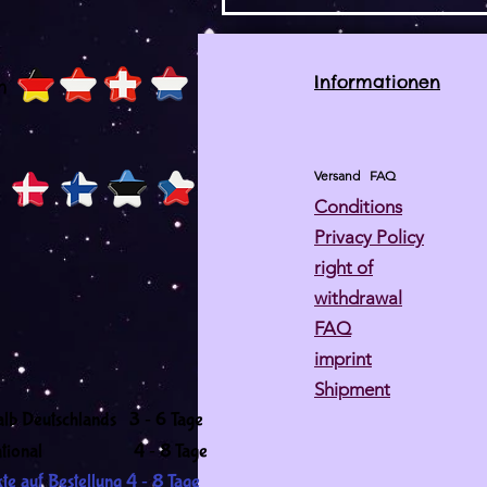
Informationen
h
Versand
FAQ
Conditions
Privacy Policy
right of
withdrawal
FAQ
imprint
Shipment
-
alb Deutschlands 3
6 Tage
-
ernational 4
8 Tage
-
te auf Bestellung 4
8 Tage