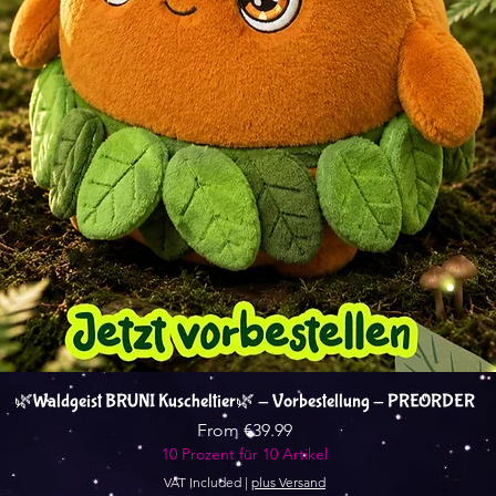
Quick View
🌿Waldgeist BRUNI Kuscheltier🌿 - Vorbestellung - PREORDER
Sale Price
From
€39.99
10 Prozent für 10 Artikel
VAT Included
|
plus Versand