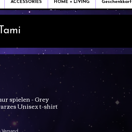
ACCESSORIES
HOME + LIVING
Geschenkkart
 Tami
nur spielen - Grey
arzes Unisex t-shirt
e
s Versand