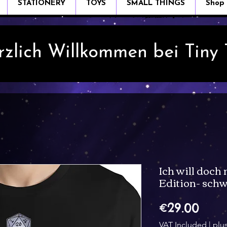
STATIONERY
TOYS
SMALL THINGS
Shop
rzlich Willkommen bei Tiny
Ich will doch 
Edition- schw
Pric
€29.00
VAT Included
|
plu