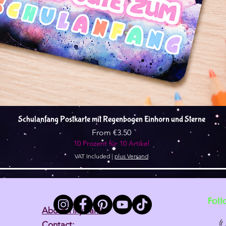
Quick View
Schulanfang Postkarte mit Regenbogen Einhorn und Sterne
Sale Price
From
€3.50
10 Prozent für 10 Artikel
VAT Included
|
plus Versand
Foll
About Tiny Tami
Contact: