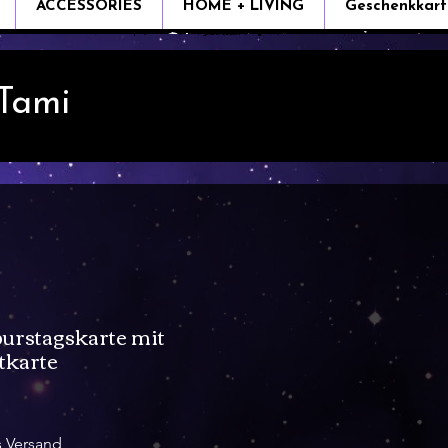
ACCESSORIES
HOME + LIVING
Geschenkkart
 Tami
urstagskarte mit
tkarte
s Versand