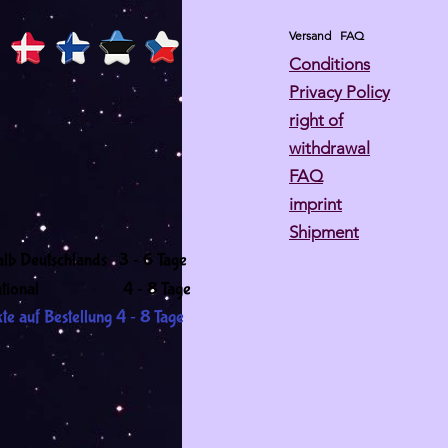
Versand
FAQ
Conditions
Privacy Policy
right of
withdrawal
FAQ
imprint
Shipment
-
alb Deutschlands 3
6 Tage
-
ernational 4
8 Tage
-
te auf Bestellung 4
8 Tage