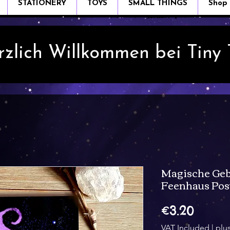
STATIONERY
TOYS
SMALL THINGS
Shop
rzlich Willkommen bei Tiny
Magische Geb
Feenhaus Pos
Price
€3.20
VAT Included
|
plu