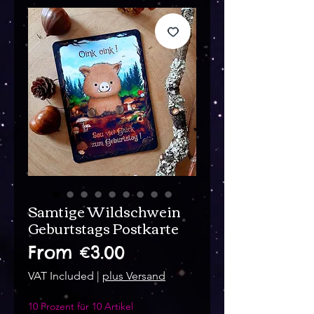
Samtige Wildschwein
Geburtstags Postkarte
Sale
From
€3.00
Price
VAT Included
|
plus Versand
10 Prozent für 10 Artikel