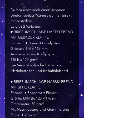
Du brauchst noch einen schönen
Briefumschlag ?Kannst du hier direkt
mitbestellen:
Es gibt 2 Varianten:
♥ BRIEFUMSCHLÄGE HAFTKLEBEND
MIT GERADER KLAPPE
Farben : • Braun • Eukalyptus
Grösse : 114 x 162 mm
Aus recyceltem Kraftpapier
115 bis 120 g/m²
Die Verschlusslasche hat einen
Abziehstreifen und ist haftklebend
♥ BRIEFUMSCHLÄGE NASSKLEBEND
MIT SPITZKLAPPE
Farben: • Rosenrot • Flieder
Größe: DIN B6 125 x 176 mm
Grammatur: 80 g/m²
Mit Nassklebung und Gummierung
Farbe • schwarz