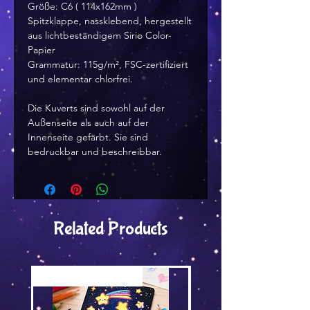
Größe: C6 ( 114x162mm )
Spitzklappe, nassklebend, hergestellt
aus lichtbeständigem Sirio Color-
Papier
Grammatur: 115g/m², FSC-zertifiziert
und elementar chlorfrei.
Die Kuverts sind sowohl auf der
Außenseite als auch auf der
Innenseite gefärbt. Sie sind
bedruckbar und beschreibbar.
Related Products
Versand by Tiny Tami
Versand by Tiny Tami