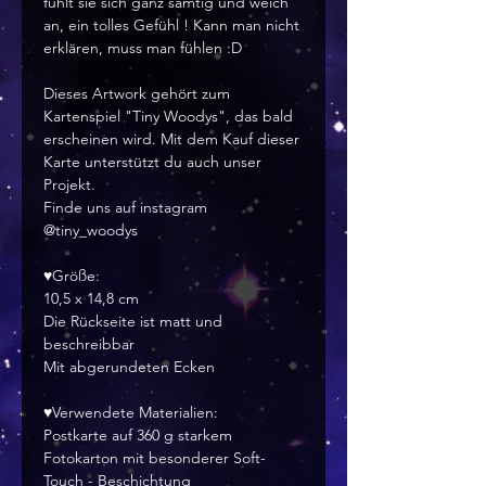
fühlt sie sich ganz samtig und weich
an, ein tolles Gefühl ! Kann man nicht
erklären, muss man fühlen :D
Dieses Artwork gehört zum
Kartenspiel "Tiny Woodys", das bald
erscheinen wird. Mit dem Kauf dieser
Karte unterstützt du auch unser
Projekt.
Finde uns auf instagram
@tiny_woodys
♥Größe:
10,5 x 14,8 cm
Die Rückseite ist matt und
beschreibbar
Mit abgerundeten Ecken
♥Verwendete Materialien:
Postkarte auf 360 g starkem
Fotokarton mit besonderer Soft-
Touch - Beschichtung