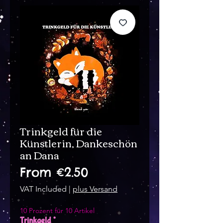
Trinkgeld für die
Künstlerin, Dankeschön
an Dana
Sale
From
€2.50
Price
VAT Included
|
plus Versand
10 Prozent für 10 Artikel
Trinkgeld
*