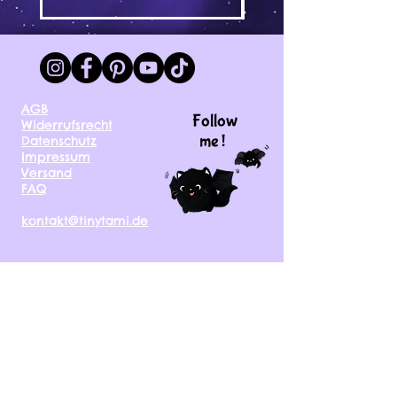
AGB
Follow
Widerrufsrecht
me !
Datenschutz
Impressum
Versand
FAQ
kontakt@tinytami.de
DE, AT, CH, NL, BE,