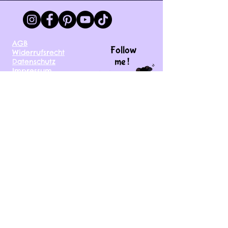
AGB
Follow
Widerrufsrecht
me !
Datenschutz
Impressum
Versand
FAQ
kontakt@tinytami.de
DE, AT, CH, NL, BE,
FR, DK, CZ, EE, FI, IE