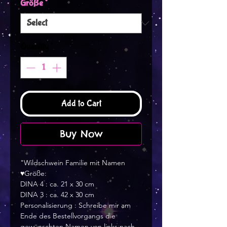
Größe
*
Quantity
*
Add to Cart
Buy Now
"Wildschwein Familie mit Namen
♥Größe:
DINA 4 : ca. 21 x 30 cm
DINA 3 : ca. 42 x 30 cm
Personalisierung : Schreibe mir am
Ende des Bestellvorgangs die
gewünschten Namen von links nach