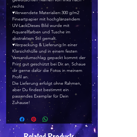
rechts
♥Verwendete Materialien:300 g/m2
Fineartpapier mit hochglänzendem
UV-LackDieses Bild wurde mit
Aquarellfarben und Tusche im
abstraktem Stil gemalt.
♥Verpackung & Lieferung:In einer
Klarsichthülle und in einem festen
Versandumschlag gepackt kommt der
Print gut geschützt bei Dir an. Schaue
dir gerne dafür die Fotos in meinem
Profil an.
Die Lieferung erfolgt ohne Rahmen,
aber Du findest bestimmt ein
passendes Exemplar für Dein
Zuhause!
Related Products