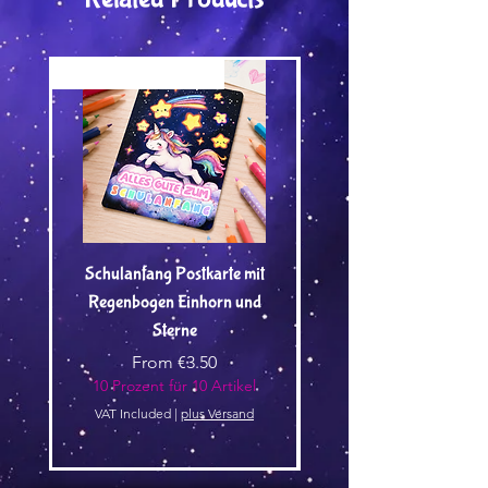
Versand by Tiny Tami
Versand by Tiny Tami
Schulanfang Postkarte mit
Regenbogen Einhorn und
Kuscheltier🌿 - Vorbest
Sterne
Sale Price
From
€3.50
10 Prozent für 10 Artikel
10 Prozent für 10 Arti
VAT Included
|
plus Versand
VAT Included