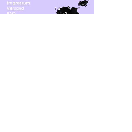
Impressum
Versand
FAQ
kontakt@tinytami.de
DE, AT, CH, NL, BE,
FR, DK, CZ, EE, FI, IE