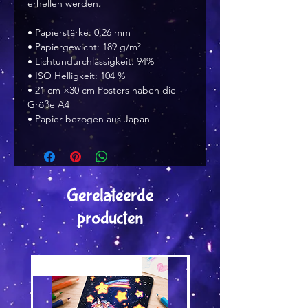
erhellen werden.
• Papierstärke: 0,26 mm
• Papiergewicht: 189 g/m²
• Lichtundurchlässigkeit: 94%
• ISO Helligkeit: 104 %
• 21 cm ×30 cm Posters haben die 
Größe A4
• Papier bezogen aus Japan 
Gerelateerde
producten
Versand by Tiny Tami
Versand by Tiny Tami