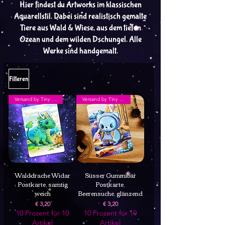
Hier findest du Artworks im klassischen
Aquarellstil. Dabei sind realistisch gemalte
Tiere aus Wald & Wiese, aus dem tiefen
Ozean und dem wilden Dschungel. Alle
Werke sind handgemalt.
Filteren
Versand by Tiny Tami
Versand by Tiny Tami
Walddrache Widar
Süsser Gummibär
Postkarte, samtig
Postkarte,
weich
Beerensuche, glänzend
Prijs
Prijs
€ 3,20
€ 3,20
10 Prozent für 10
10 Prozent für 10
Artikel
Artikel