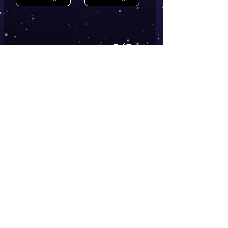
2
/
7
AGB
Follow
Widerrufsrecht
me !
Datenschutz
Impressum
Versand
FAQ
kontakt@tinytami.de