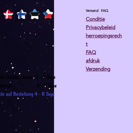
Versand
FAQ
Conditie
Privacybeleid
herroepingsrech
t
FAQ
afdruk
Verzending
-
alb Deutschlands 3
6 Tage
-
ernational 4
8 Tage
-
te auf Bestellung 4
8 Tage