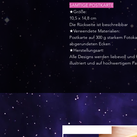
SAMTIGE POSTKARTE
★Größe:
10,5 x 14,8 cm
Die Rückseite ist beschreibbar
★Verwendete Materialien:
Postkarte auf 300 g starkem Fotok
abgerundeten Ecken
★Herstellungsart:
Alle Designs werden liebevoll und f
illustriert und auf hochwertigem P
Versand by Tiny Tami