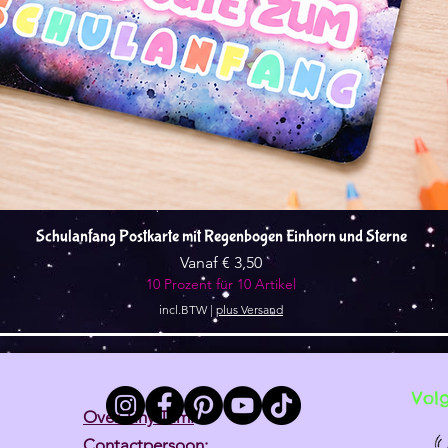
Snel overzicht
Schulanfang Postkarte mit Regenbogen Einhorn und Sterne
Verkoopprijs
Vanaf
€ 3,50
10 Prozent für 10 Artikel
incl.BTW
|
plus Versand
Vol
Over Tiny Tami
Contactpersoon: