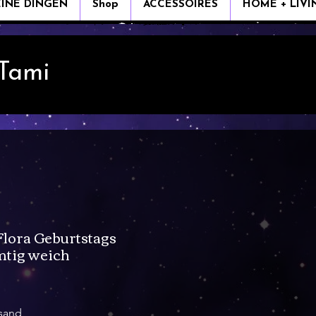
EINE DINGEN
Shop
ACCESSOIRES
HOME + LIVI
 Tami
lora Geburtstags
mtig weich
rsand