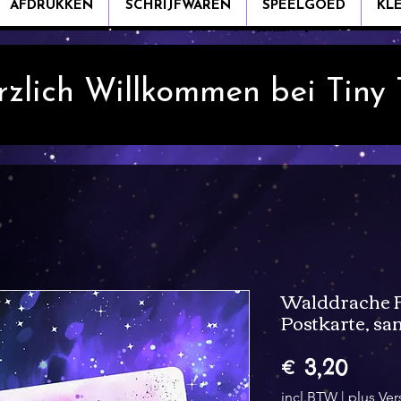
AFDRUKKEN
SCHRIJFWAREN
SPEELGOED
KL
rzlich Willkommen bei Tiny
Walddrache F
Postkarte, sa
Prijs
€ 3,20
incl.BTW
|
plus Ve