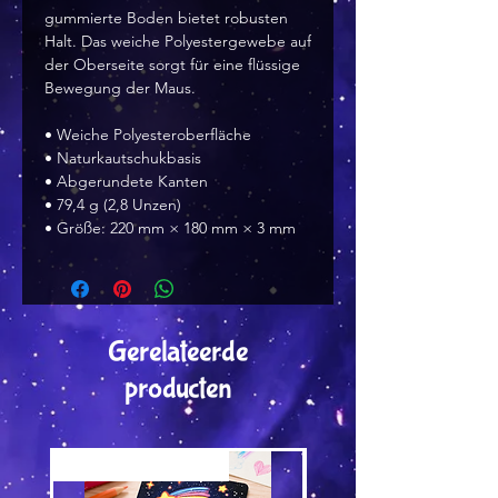
gummierte Boden bietet robusten
Halt. Das weiche Polyestergewebe auf
der Oberseite sorgt für eine flüssige
Bewegung der Maus.
• Weiche Polyesteroberfläche
• Naturkautschukbasis
• Abgerundete Kanten
• 79,4 g (2,8 Unzen)
• Größe: 220 mm × 180 mm × 3 mm
Gerelateerde
producten
Versand by Tiny Tami
Versand by Tiny Tami