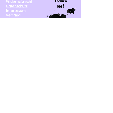
Follow
Widerrufsrecht
me !
Datenschutz
Impressum
Versand
FAQ
kontakt@tinytami.de
DE, AT, CH, NL, BE,
FR, DK, CZ, EE, FI, IE