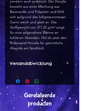
sondern auch praktisch. Der Hoodie 
besteht aus einer Mischung aus 
Baumwolle und Polyester und fühlt 
sich aufgrund des luftgesponnenen 
Garns weich und glatt an. Das 
Stoffgewicht von 271,25 g/m² sorgt 
für eine angenehme Wärme an 
kühleren Abenden. Hol dir jetzt den 
Rollenspiel-Hoodie für gemütliche 
Abende am Spieltisch
Versandabwicklung
Dieses Produkt wird Print on
demand von der Partnerfirma in
Lettland gedruckt und von dort
in einem separaten Paket zu dir
Gerelateerde
gesendet.
producten