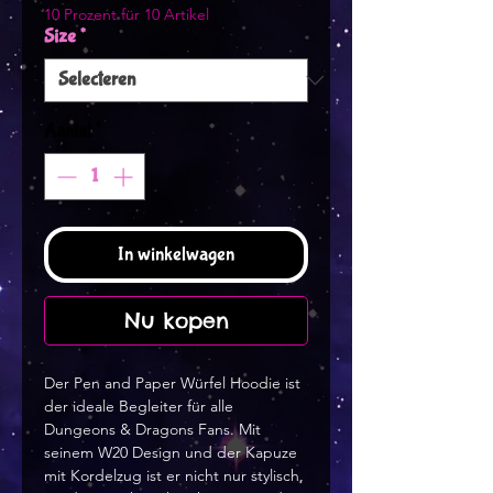
10 Prozent für 10 Artikel
Size
*
Aantal
*
In winkelwagen
Nu kopen
Der Pen and Paper Würfel Hoodie ist 
der ideale Begleiter für alle 
Dungeons & Dragons Fans. Mit 
seinem W20 Design und der Kapuze 
mit Kordelzug ist er nicht nur stylisch, 