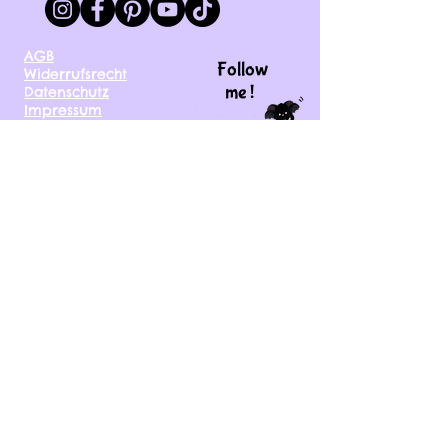
AGB
Follow
Widerrufsrecht
me !
Datenschutz
Impressum
Versand
FAQ
kontakt@tinytami.de
DE, AT, CH, NL, BE,
FR, DK, CZ, EE, FI, IE