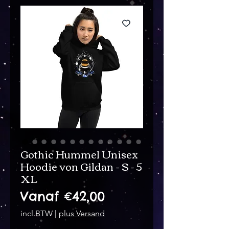
Gothic Hummel Unisex
Hoodie von Gildan - S - 5
XL
Verkoopprijs
Vanaf
€42,00
incl.BTW
|
plus Versand