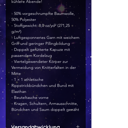
kühlere Abende!
- 50% vorgeschrumpfte Baumwolle, 
50% Polyester
- Stoffgewicht: 8,0 oz/yd² (271,25 
g/m²)
- Luftgesponnenes Garn mit weichem 
Griff und geringer Pillingbildung
- Doppelt gefütterte Kapuze mit 
passendem Kordelzug
- Viertelgewendeter Körper zur 
Vermeidung von Knitterfalten in der 
Mitte
- 1 × 1 athletische 
Rippstrickbündchen und Bund mit 
Elasthan
- Beuteltasche vorne
- Kragen, Schultern, Armausschnitte, 
Bündchen und Saum doppelt genäht
Versandabwicklung