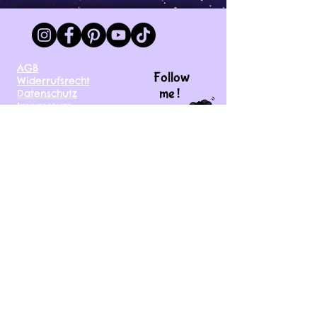
AGB
Follow
Widerrufsrecht
me !
Datenschutz
Impressum
Versand
FAQ
kontakt@tinytami.de
DE, AT, CH, NL, BE,