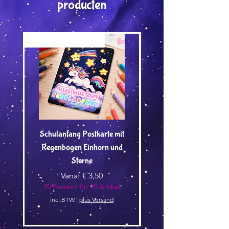
producten
Versand by Tiny Tami
Versand by Tiny Tami
Schulanfang Postkarte mit
Regenbogen Einhorn und
Kuscheltier🌿 - Vorbest
Sterne
Verkoopprijs
Vanaf
€ 3,50
10 Prozent für 10 Artikel
10 Prozent für 10 Arti
incl.BTW
|
plus Versand