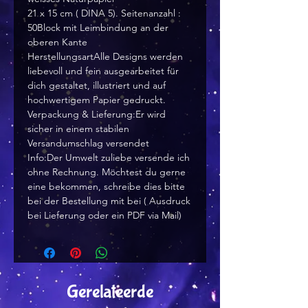
21 x 15 cm ( DINA 5). Seitenanzahl :
50Block mit Leimbindung an der
oberen Kante
HerstellungsartAlle Designs werden
liebevoll und fein ausgearbeitet für
dich gestaltet, illustriert und auf
hochwertigem Papier gedruckt.
Verpackung & Lieferung:Er wird
sicher in einem stabilen
Versandumschlag versendet
Info:Der Umwelt zuliebe versende ich
ohne Rechnung. Möchtest du gerne
eine bekommen, schreibe dies bitte
bei der Bestellung mit bei ( Ausdruck
bei Lieferung oder ein PDF via Mail)
Gerelateerde