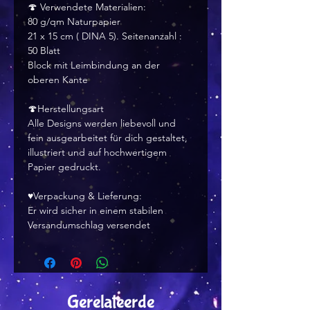
🍄 Verwendete Materialien:
80 g/qm Naturpapier
21 x 15 cm ( DINA 5). Seitenanzahl :
50 Blatt
Block mit Leimbindung an der
oberen Kante
🍄Herstellungsart
Alle Designs werden liebevoll und
fein ausgearbeitet für dich gestaltet,
illustriert und auf hochwertigem
Papier gedruckt.
♥Verpackung & Lieferung:
Er wird sicher in einem stabilen
Versandumschlag versendet
Gerelateerde