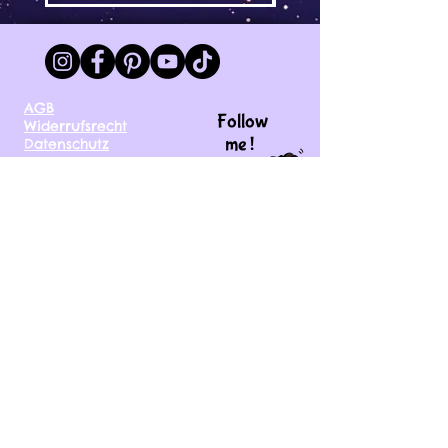
AGB
Follow
Widerrufsrecht
me !
Datenschutz
Impressum
Versand
FAQ
kontakt@tinytami.de
DE, AT, CH, NL, BE,