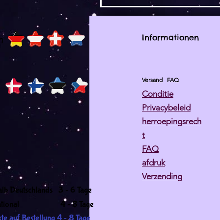
Informationen
h
Versand
FAQ
Conditie
Privacybeleid
herroepingsrech
t
FAQ
afdruk
Verzending
-
alb Deutschlands 3
6 Tage
-
ernational 4
8 Tage
-
te auf Bestellung 4
8 Tage