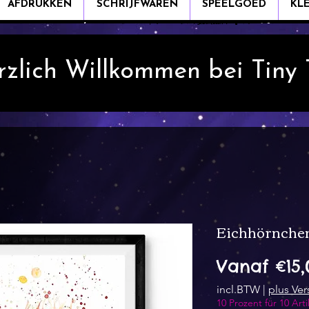
AFDRUKKEN
SCHRIJFWAREN
SPEELGOED
KL
rzlich Willkommen bei Tiny
Eichhörnchen
Vanaf
€15,
incl.BTW
|
plus Ve
10 Prozent für 10 Arti