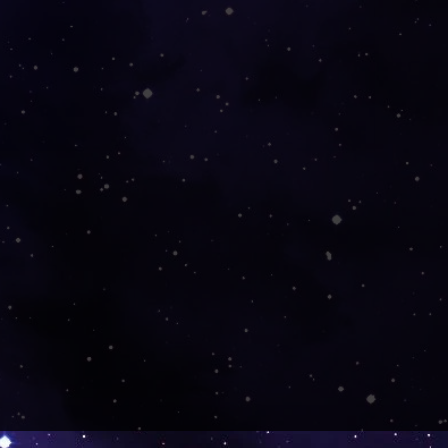
innerhalb von: 14 Tagen nach
ück innerhalb von: 21 Tagen
g
nierung an innerhalb von:
dem Kauf
el ist keine Rückgabe und kein
h
ieser Produkte ist für
 kein Widerruf möglich.
n die Produkte bei der
oder beschädigt waren.
ungen oder personalisierte
loads
erkauf