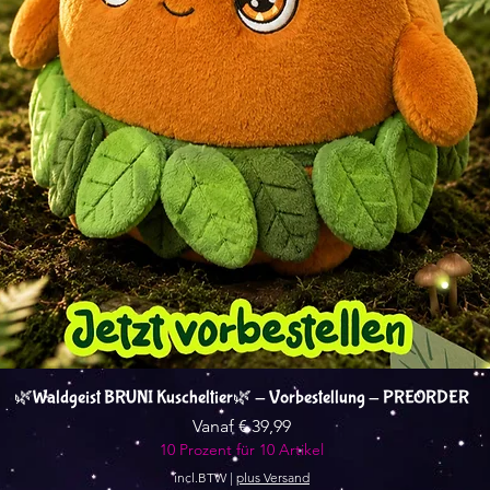
Snel overzicht
🌿Waldgeist BRUNI Kuscheltier🌿 - Vorbestellung - PREORDER
Verkoopprijs
Vanaf
€ 39,99
10 Prozent für 10 Artikel
incl.BTW
|
plus Versand