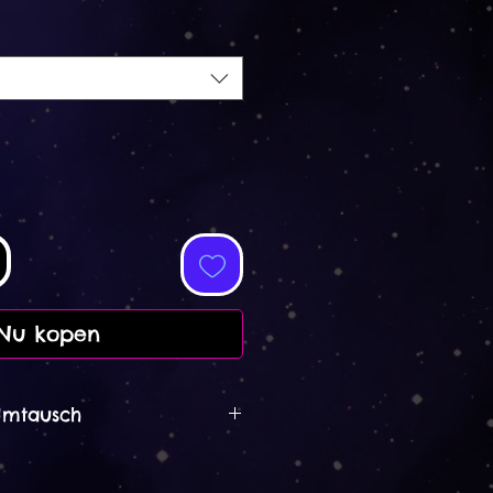
Nu kopen
Umtausch
ausch
ückgaben, Umtäusche und