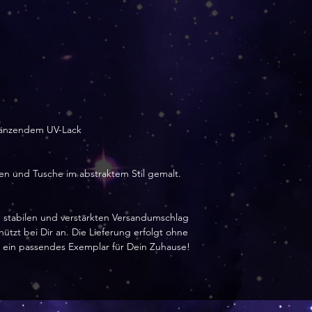
Stornierungen
Kontaktiere mich 
der Lieferung
Sende Artikel zur
nach der Lieferun
Fordere eine Stor
12 Stunden nach 
länzendem UV-Lack
Für folgende Artik
Umtausch möglic
Aufgrund der Art d
en und Tusche im abstraktem Stil gemalt.
folgende Produkte
Anderes gilt, wen
em stabilen und verstärkten Versandumschlag
Lieferung defekt 
tzt bei Dir an. Die Lieferung erfolgt ohne
Spezialanfertig
 ein passendes Exemplar für Dein Zuhause!
Bestellungen
Digitale Down
Artikel im Ausv