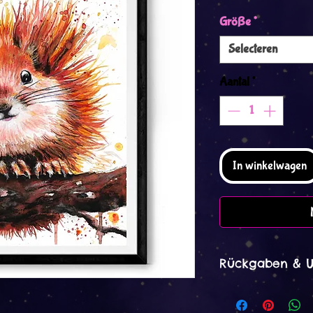
Größe
*
Selecteren
Aantal
*
In winkelwagen
Rückgaben & 
Rückgaben & Umt
Ich akzeptiere R