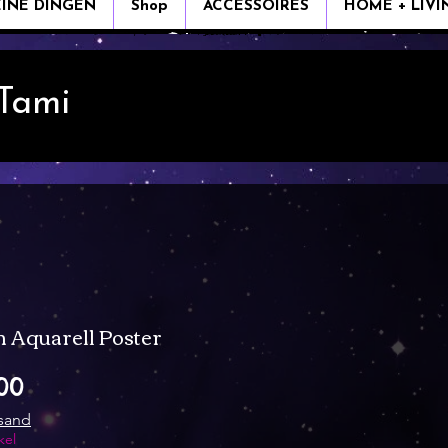
EINE DINGEN
Shop
ACCESSOIRES
HOME + LIVI
 Tami
 Aquarell Poster
Verkoopprijs
00
rsand
kel