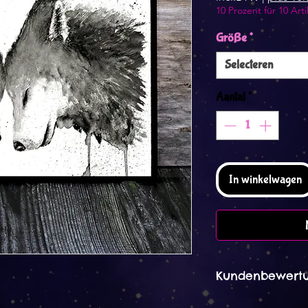
10 Prozent für 10 Arti
Größe
*
Selecteren
Aantal
*
In winkelwagen
Kundenbewertu
Arita 09. Mär 202