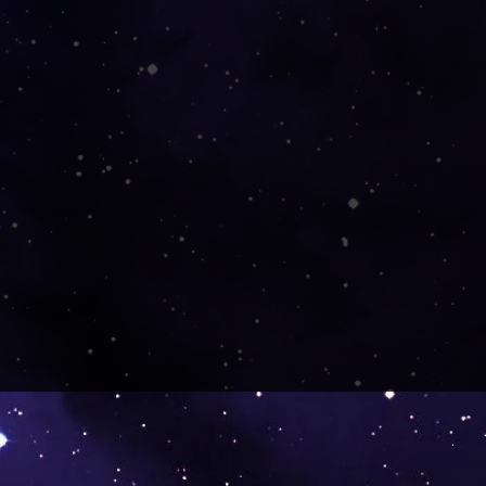
wartet hatte.
auch sorgfältig und gut
022
e wieder!