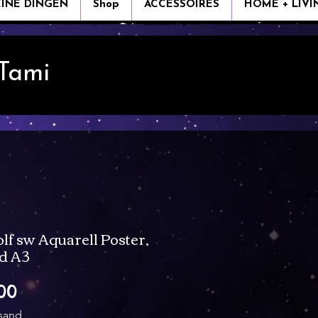
EINE DINGEN
Shop
ACCESSOIRES
HOME + LIVI
 Tami
f sw Aquarell Poster,
nd A3
Verkoopprijs
00
rsand