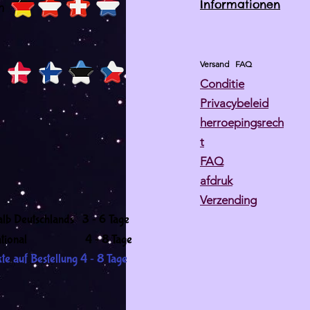
Informationen
h
Versand
FAQ
Conditie
Privacybeleid
herroepingsrech
t
FAQ
afdruk
Verzending
-
alb Deutschlands 3
6 Tage
-
ernational 4
8 Tage
-
te auf Bestellung 4
8 Tage