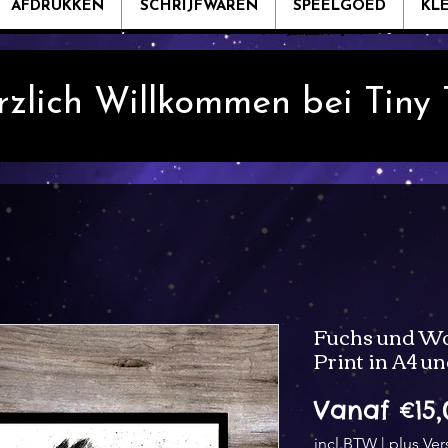
AFDRUKKEN
SCHRIJFWAREN
SPEELGOED
KL
rzlich Willkommen bei Tiny
Fuchs und Wol
Print in A4 u
Vanaf
€15,
incl.BTW
|
plus Ve