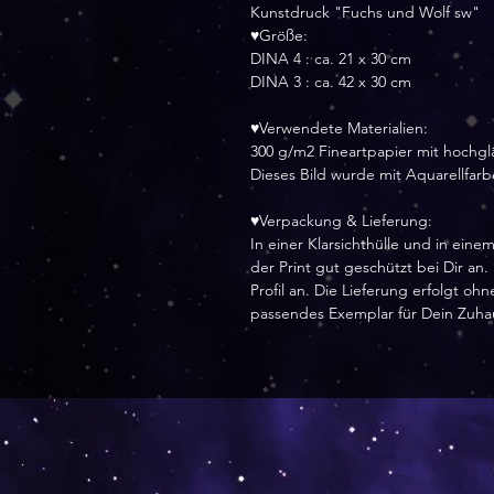
Kunstdruck "Fuchs und Wolf sw"
♥Größe:
DINA 4 : ca. 21 x 30 cm
DINA 3 : ca. 42 x 30 cm
♥Verwendete Materialien:
300 g/m2 Fineartpapier mit hochg
Dieses Bild wurde mit Aquarellfar
♥Verpackung & Lieferung:
In einer Klarsichthülle und in ei
der Print gut geschützt bei Dir an
Profil an. Die Lieferung erfolgt o
passendes Exemplar für Dein Zuha