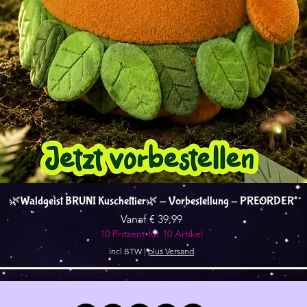
Snel overzicht
🌿Waldgeist BRUNI Kuscheltier🌿 - Vorbestellung - PREORDER
Verkoopprijs
Vanaf
€ 39,99
10 Prozent für 10 Artikel
incl.BTW
|
plus Versand