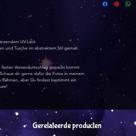
5 von 5 Sternen
Größe:
A4 21x29 cm
Schöner als ich er
Qualität gut. Und 
länzendem UV-Lack
verschickt.
ben und Tusche im abstraktem Stil gemalt.
Yvonne 08. Mär 2
5 von 5 Sternen
nem festen Versandumschlag gepackt kommt
. Schaue dir gerne dafür die Fotos in meinem
Größe:
hne Rahmen, aber Du findest bestimmt ein
A4 21x29 cm
use!
Alles super - gern
Gerelateerde producten