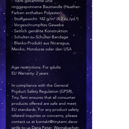
- 100% gekämmte und 
ringgesponnene Baumwolle (Heather-
Farben enthalten Polyester)
- Stoffgewicht: 142 g/m² (4,2 oz./yd.²)
- Vorgeschrumpftes Gewebe
- Seitlich genähte Konstruktion
- Schulter-zu-Schulter-Bandage
- Blanko-Produkt aus Nicaragua, 
Mexiko, Honduras oder den USA
Age restrictions: For adults
EU Warranty: 2 years
In compliance with the General 
Product Safety Regulation (GPSR), 
Tiny Tami
 ensures that all consumer 
products offered are safe and meet 
EU standards. For any product safety 
related inquiries or concerns, please 
contact us at 
kontakt@tinytami.de
 or 
write to us 
Dana Peter, Wernsbachstr.