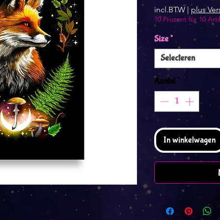
incl.BTW
|
plus Ve
10 Prozent für 10 Arti
Size
*
Selecteren
Aantal
*
In winkelwagen