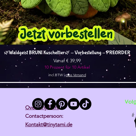
Snel overzicht
🌿Waldgeist BRUNI Kuscheltier🌿 - Vorbestellung - PREORDER
Verkoopprijs
Vanaf
€ 39,99
10 Prozent für 10 Artikel
incl.BTW
|
plus Versand
Vol
Over Tiny Tami
Contactpersoon:
Kontakt@tinytami.de