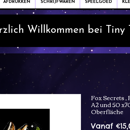
AFDRUKKEN
SCHRIJFWAREN
SPEELGOED
KL
rzlich Willkommen bei Tiny
Fox Secrets , 
A2 und 50 x7
Oberfläche
Vanaf
€15,