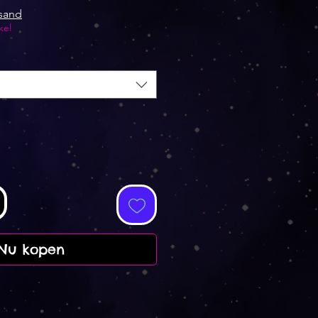
rsand
kel
Nu kopen