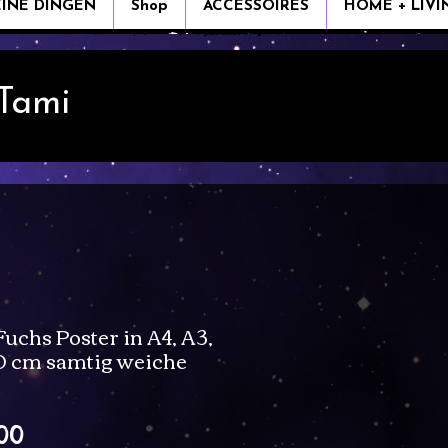
EINE DINGEN
Shop
ACCESSOIRES
HOME + LIVI
 Tami
Fuchs Poster in A4, A3,
0 cm samtig weiche
Verkoopprijs
00