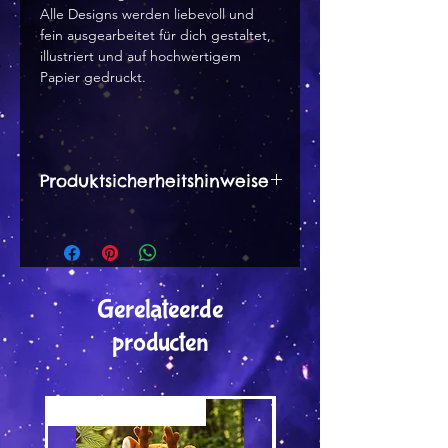
Alle Designs werden liebevoll und
fein ausgearbeitet für dich gestaltet,
illustriert und auf hochwertigem
Papier gedruckt.
Produktsicherheitshinweise
Herstellerangaben:
Dana Peter
Wernsbachstr. 12 a
57250 Netphen
Gerelateerde
tinytami [at] web.de
producten
Hinweise :
Besteht aus Karton, daher leicht
Versand by Tiny Tami
Versand by DruckGuru
entflammbar. Nicht in die Nähe
von Feuer