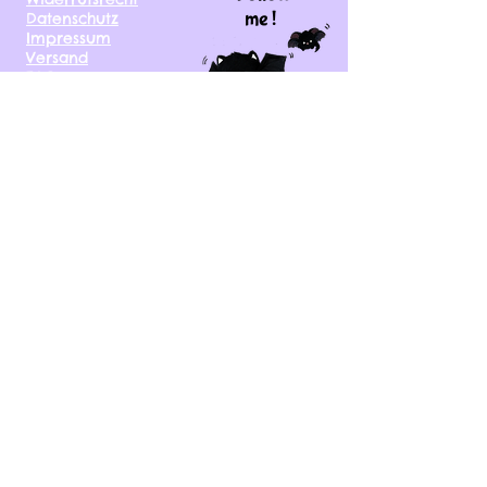
me !
Datenschutz
Impressum
Versand
FAQ
kontakt@tinytami.de
DE, AT, CH, NL, BE,
FR, DK, CZ, EE, FI, IE