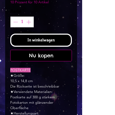
10 Prozent für 10 Artikel
Aantal
*
In winkelwagen
Nu kopen
POSTKARTE
★Größe:
10,5 x 14,8 cm
Die Rückseite ist beschreibbar
★Verwendete Materialien:
Postkarte auf 300 g starkem
Fotokarton mit glänzender
Oberfläche
★Herstellungsart: