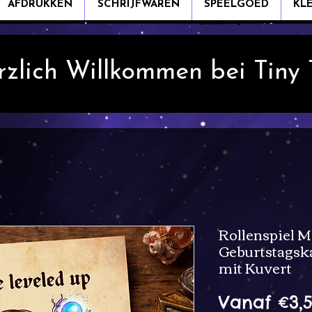
AFDRUKKEN
SCHRIJFWAREN
SPEELGOED
KL
rzlich Willkommen bei Tiny
Rollenspiel M
Geburtstagska
mit Kuvert
Vanaf
€3,