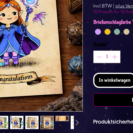
incl.BTW
|
plus Ve
10 Prozent für 10 Arti
Briefumschlagfarbe
Aantal
*
In winkelwagen
Produktsicherhe