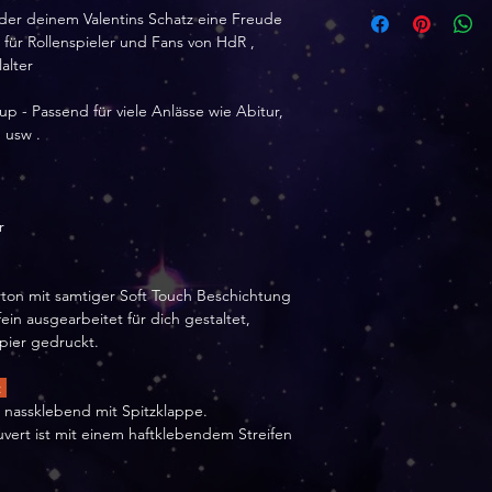
Herstellerangaben
er deinem Valentins Schatz eine Freude
Dana Peter
 für Rollenspieler und Fans von HdR ,
Wernsbachstr. 12 
alter
57250 Netphen
up - Passend für viele Anlässe wie Abitur,
tinytami [at] web.
g usw .
Hinweise :
Besteht aus Karto
Nicht in die Nähe
r
rton mit samtiger Soft Touch Beschichtung
ein ausgearbeitet für dich gestaltet,
apier gedruckt.
:
t nassklebend mit Spitzklappe.
ert ist mit einem haftklebendem Streifen