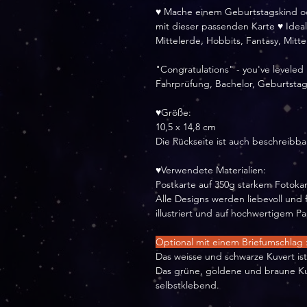
♥ Mache einem Geburtstagskind od
mit dieser passenden Karte ♥ Ideal
Mittelerde, Hobbits, Fantasy, Mittel
"Congratulations" - you've leveled 
Fahrprüfung, Bachelor, Geburtsta
♥Größe:
10,5 x 14,8 cm
Die Rückseite ist auch beschreibba
♥Verwendete Materialien:
Postkarte auf 350g starkem Fotoka
Alle Designs werden liebevoll und f
illustriert und auf hochwertigem P
Optional mit einem Briefumschlag 
Das weisse und schwarze Kuvert is
Das grüne, goldene und braune Kuv
selbstklebend.