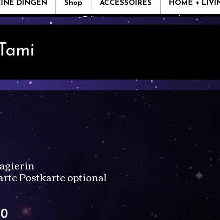
EINE DINGEN
Shop
ACCESSOIRES
HOME + LIVI
 Tami
agierin
rte Postkarte optional
Verkoopprijs
50