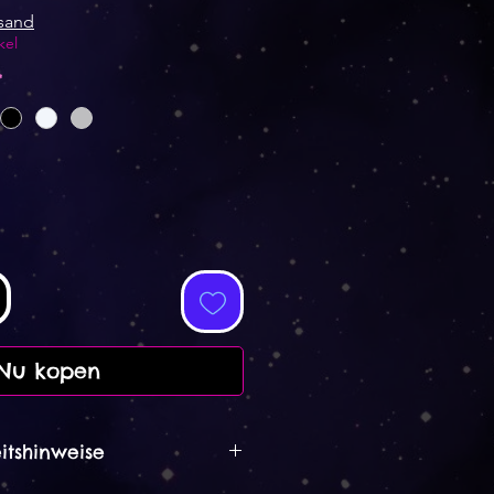
rsand
kel
*
Nu kopen
itshinweise