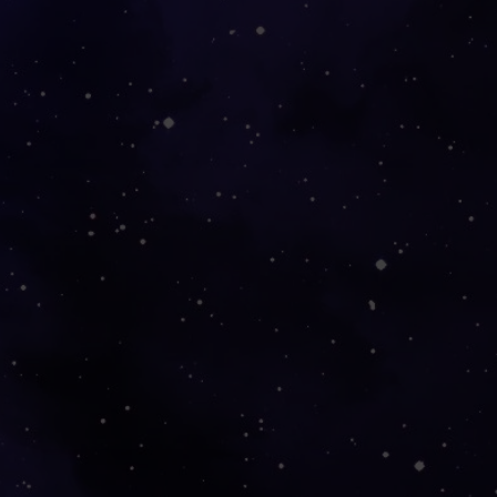
:
a
de
n, daher leicht entflammbar.
 von Feuer