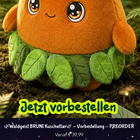
Snel overzicht
🌿Waldgeist BRUNI Kuscheltier🌿 - Vorbestellung - PREORDER
Verkoopprijs
Vanaf
€ 39,99