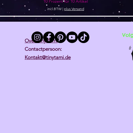
10 Prozent für 10 Artikel
incl.BTW
|
plus Versand
Vol
Over Tiny Tami
Contactpersoon:
Kontakt@tinytami.de