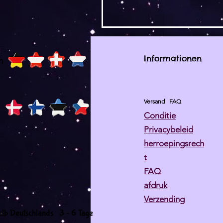
Informationen
h
Versand
FAQ
Conditie
Privacybeleid
herroepingsrech
t
FAQ
afdruk
Verzending
-
alb Deutschlands 3
6 Tage