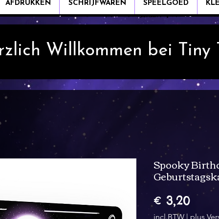
AFDRUKKEN
SCHRIJFWAREN
SPEELGOED
KL
rzlich Willkommen bei Tiny
Spooky Birth
Geburtstagsk
Prijs
€ 3,20
incl.BTW
|
plus Ve