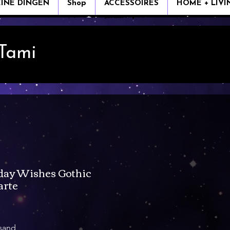
EINE DINGEN
Shop
ACCESSOIRES
HOME + LIVI
 Tami
day Wishes Gothic
arte
rsand