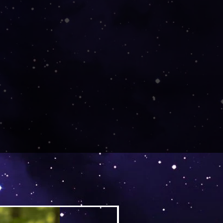
Versand by DruckGuru