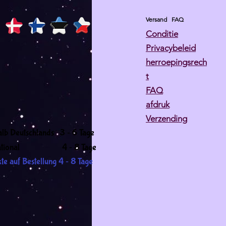
Versand
FAQ
Conditie
Privacybeleid
herroepingsrech
t
FAQ
afdruk
Verzending
-
alb Deutschlands 3
6 Tage
-
ernational 4
8 Tage
-
te auf Bestellung 4
8 Tage