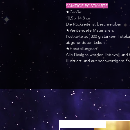
SAMTIGE POSTKARTE
★Größe:
10,5 x 14,8 cm
Die Rückseite ist beschreibbar
★Verwendete Materialien:
Postkarte auf 300 g starkem Fotok
abgerundeten Ecken
★Herstellungsart:
Alle Designs werden liebevoll und f
illustriert und auf hochwertigem P
Versand by Tiny Tami