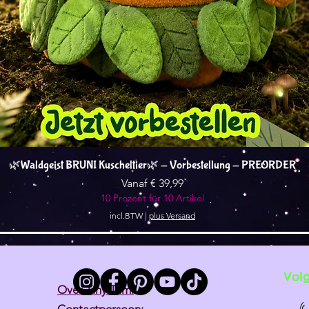
Snel overzicht
🌿Waldgeist BRUNI Kuscheltier🌿 - Vorbestellung - PREORDER
Verkoopprijs
Vanaf
€ 39,99
10 Prozent für 10 Artikel
incl.BTW
|
plus Versand
Vol
Over Tiny Tami