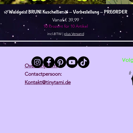
Snel overzicht
🌿Waldgeist BRUNI Kuscheltier🌿 - Vorbestellung - PREORDER
Verkoopprijs
Vanaf
€ 39,99
10 Prozent für 10 Artikel
incl.BTW
|
plus Versand
Vol
Over Tiny Tami
Contactpersoon:
Kontakt@tinytami.de