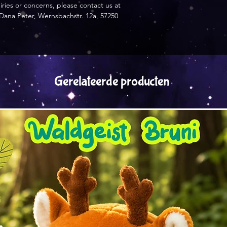
For any product safety related inquiries or concerns, please contact us at 
Dana Peter, Wernsbachstr. 12a, 57250
Gerelateerde producten