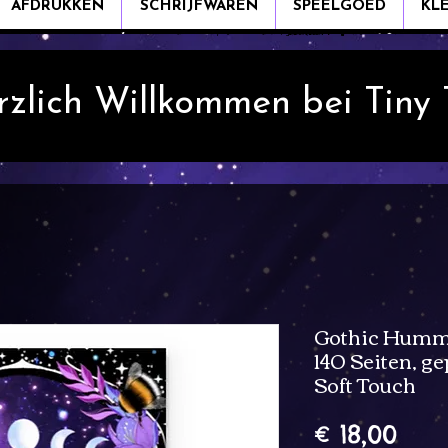
AFDRUKKEN
SCHRIJFWAREN
SPEELGOED
KL
rzlich Willkommen bei Tiny
Gothic Humme
140 Seiten, g
Soft Touch
Prijs
€ 18,00