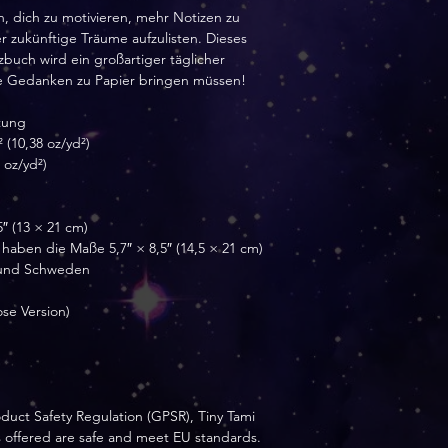
n, dich zu motivieren, mehr Notizen zu 
Versandzeit je na
zukünftige Träume aufzulisten. Dieses 
buch wird ein großartiger täglicher 
re Gedanken zu Papier bringen müssen!
tung
(10,38 oz/yd²)
 oz/yd²)
″ (13 × 21 cm)
 haben die Maße 5,7″ × 8,5″ (14,5 × 21 cm)
 und Schweden
se Version)
duct Safety Regulation (GPSR), 
Tiny Tami
 offered are safe and meet EU standards. 