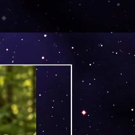
Versand by DruckGuru