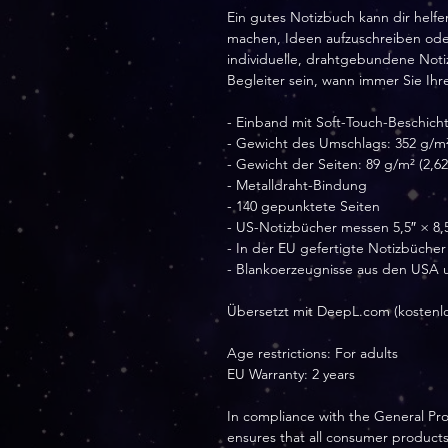
Ein gutes Notizbuch kann dir helfe
machen, Ideen aufzuschreiben oder 
individuelle, drahtgebundene Notiz
Begleiter sein, wann immer Sie Ih
- Einband mit Soft-Touch-Beschich
- Gewicht des Umschlags: 352 g/m² 
- Gewicht der Seiten: 89 g/m² (2,62
- Metalldraht-Bindung
- 140 gepunktete Seiten
- US-Notizbücher messen 5,5″ × 8,5
- In der EU gefertigte Notizbücher
- Blankoerzeugnisse aus den USA
Übersetzt mit DeepL.com (kostenlo
Age restrictions: For adults
EU Warranty: 2 years
In compliance with the General Pro
ensures that all consumer products