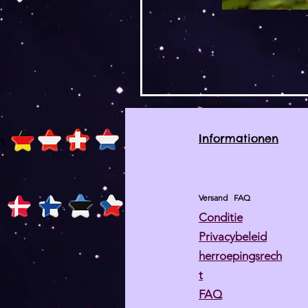
Informationen
h
Versand
FAQ
Conditie
Privacybeleid
herroepingsrech
t
FAQ