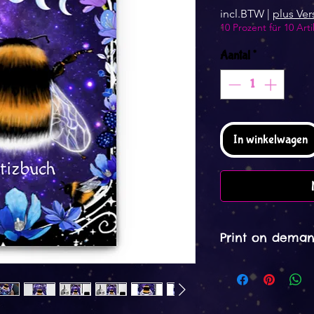
incl.BTW
|
plus Ve
10 Prozent für 10 Arti
Aantal
*
In winkelwagen
Print on deman
Print on Demand 
Bearbeitungszeit 3