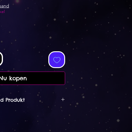
rsand
kel
Nu kopen
d Produkt
aus Lettland
 - 6 Tage