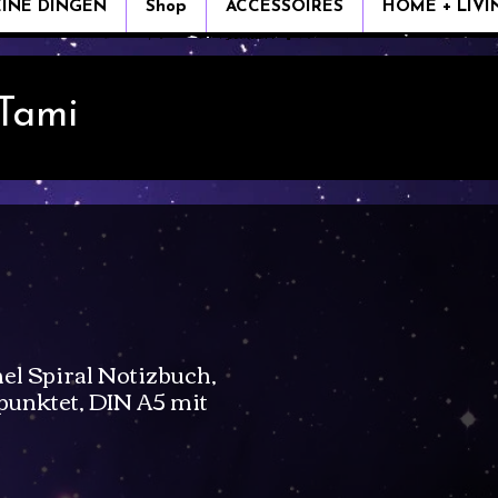
EINE DINGEN
Shop
ACCESSOIRES
HOME + LIVI
 Tami
l Spiral Notizbuch,
epunktet, DIN A5 mit