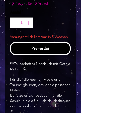
10 Prozent für 10 Artikel
Aantal
*
Voraussichtlich lieferbar in 5 Wochen
Pre-order
🐱Zauberhaftes Notizbuch mit Gothic
Motiven🐱
Für alle, die noch an Magie und
Träume glauben, das ideale passende
Notizbuch !
Benutze es als Tagebuch, für die
Schule, für die Uni , als Haushaltsbuch
oder schreibe schöne Gedichte rein
☺