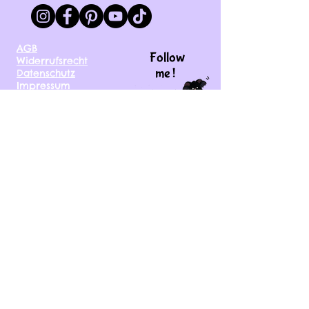
AGB
Follow
Widerrufsrecht
me !
Datenschutz
Impressum
Versand
FAQ
kontakt@tinytami.de
DE, AT, CH, NL, BE,
FR, DK, CZ, EE, FI, IE