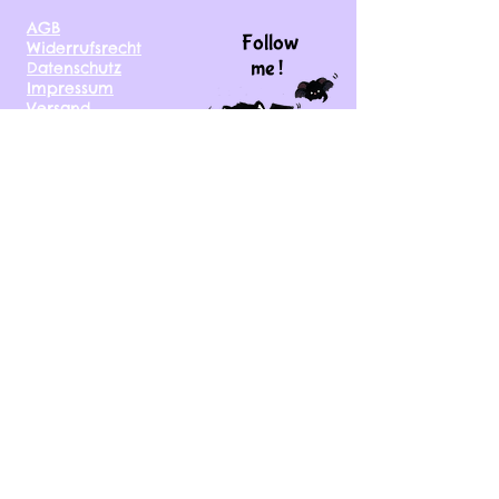
AGB
Follow
Widerrufsrecht
me !
Datenschutz
Impressum
Versand
FAQ
kontakt@tinytami.de
DE, AT, CH, NL, BE,
FR, DK, CZ, EE, FI, IE