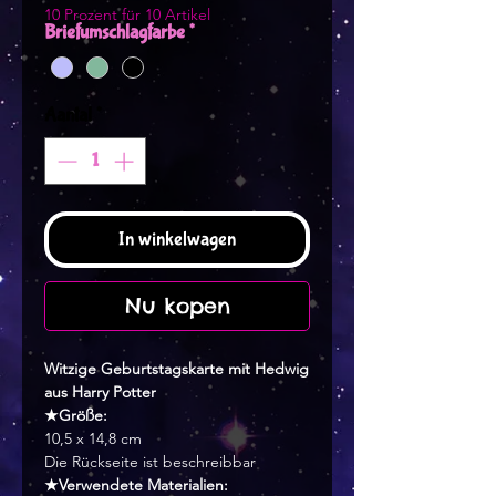
10 Prozent für 10 Artikel
Briefumschlagfarbe
*
Aantal
*
In winkelwagen
Nu kopen
Witzige Geburtstagskarte mit Hedwig
aus Harry Potter
★Größe:
10,5 x 14,8 cm
Die Rückseite ist beschreibbar
★Verwendete Materialien: