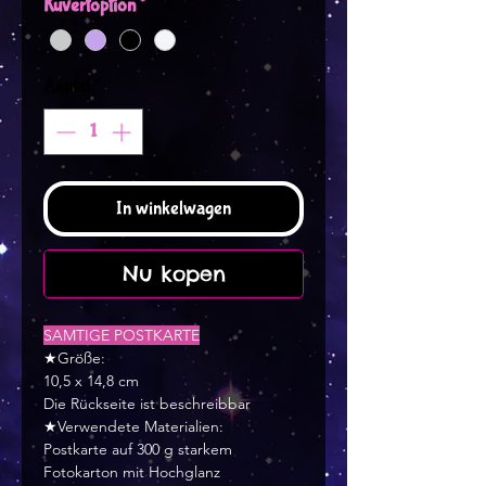
Kuvertoption
*
Aantal
*
In winkelwagen
Nu kopen
SAMTIGE POSTKARTE
★Größe:
10,5 x 14,8 cm
Die Rückseite ist beschreibbar
★Verwendete Materialien:
Postkarte auf 300 g starkem
Fotokarton mit Hochglanz