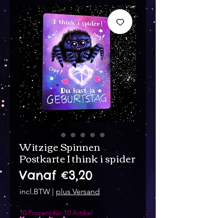
Witzige Spinnen
Postkarte I think i spider
Verkoopprijs
Vanaf
€3,20
incl.BTW
|
plus Versand
10 Prozent für 10 Artikel