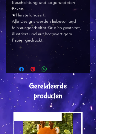
Beschichtung und abgerundeten
Ecken
★Herstellungsart:
Alle Designs werden liebevoll und
fein ausgearbeitet für dich gestaltet,
illustriert und auf hochwertigem
Papier gedruckt.
Gerelateerde
producten
Versand by Tiny Tami
Versand by DruckGuru