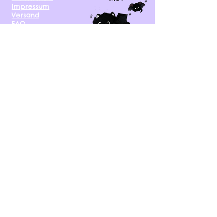
Impressum
Versand
FAQ
kontakt@tinytami.de
DE, AT, CH, NL, BE,
FR, DK, CZ, EE, FI, IE