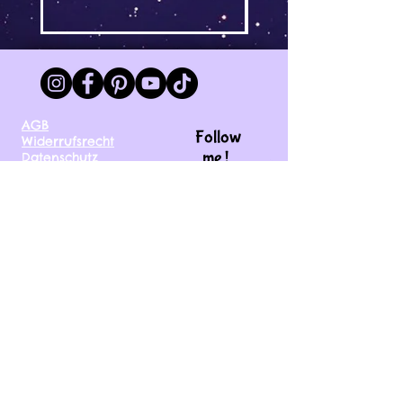
AGB
Follow
Widerrufsrecht
me !
Datenschutz
Impressum
Versand
FAQ
kontakt@tinytami.de