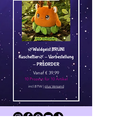
🌿Waldgeist BRUNI
Dein Wunschmotiv von
Kuscheltier🌿 - Vorbestellung
Tami als Bügelbild - A
- PREORDER
Verkoopprijs
Vanaf
€ 39,99
10 Prozent für 10 Artikel
10 Prozent für 10 Arti
incl.BTW
|
plus Versand