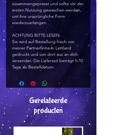
zusammengepresst und sollte vor der
ersten Nutzung gewaschen werden,
um ihre ursprüngliche Form
wiederzuerlangen.
ACHTUNG BITTE LESEN:
Sie wird auf Bestellung frisch von
meiner Partnerfirma in Lettland
gedruckt und von dort aus an dich
versendet. Die Lieferzeit beträgt 5-10
Tage ab Bestelldatum.
Gerelateerde
producten
Versand by Tiny Tami
Versand by DruckGuru