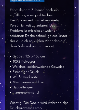
Fehlt deinem Zuhause noch ein
auffälliges, aber praktisches
Designelement, um etwas mehr
Persönlichkeit zu zeigen? Das
Problem ist mit dieser weichen,
seidenen Decke schnell gelöst, unter
der du dich an kühlen Abenden auf
dem Sofa verkriechen kannst.
• Größe : 127 x 153 cm
• 100% Polyester
• Weiches, seidenweiches Gewebe
• Einseitiger Druck
• Weiße Rückseite
• Maschinenwaschbar
• Hypoallergen
• Flammhemmend
Wichtig: Die Decke wird während des
Druckprozesses stark