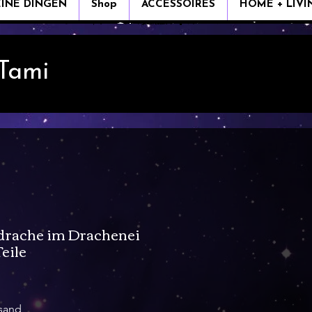
EINE DINGEN
Shop
ACCESSOIRES
HOME + LIVI
 Tami
rache im Drachenei
eile
s
rsand