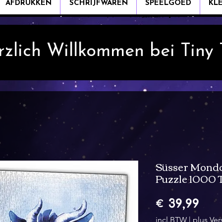
AFDRUKKEN
SCHRIJFWAREN
SPEELGOED
KL
rzlich Willkommen bei Tiny
Süsser Mondd
Puzzle 1000 T
Prij
€ 39,99
incl.BTW
|
plus Ve