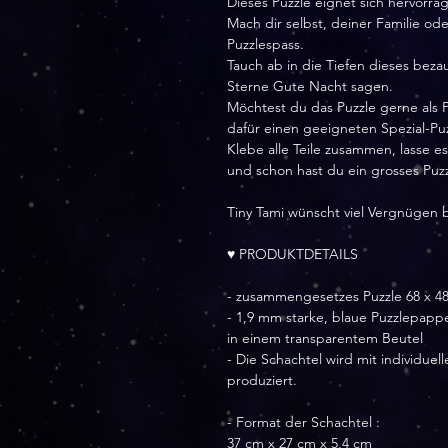
Dieses Puzzle eignet sich hervorr
Mach dir selbst, deiner Familie o
Puzzlespass.
Tauch ab in die Tiefen dieses bez
Sterne Gute Nacht sagen.
Möchtest du das Puzzle gerne als 
dafür einen geeigneten Spezial-Puz
Klebe alle Teile zusammen, lasse e
und schon hast du ein grosses Puz
Tiny Tami wünscht viel Vergnügen 
♥ PRODUKTDETAILS
- zusammengesetzes Puzzle 68 x 4
- 1,9 mm starke, blaue Puzzlepapp
in einem transparentem Beutel
- Die Schachtel wird mit individu
produziert.
- Format der Schachtel :
37 cm x 27 cm x 5,4 cm