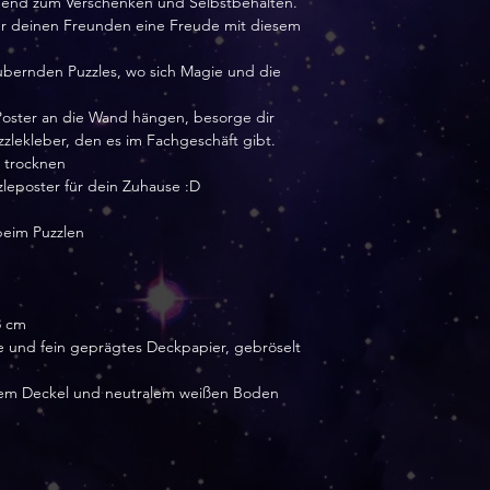
agend zum Verschenken und Selbstbehalten.
der deinen Freunden eine Freude mit diesem
aubernden Puzzles, wo sich Magie und die
Poster an die Wand hängen, besorge dir
zlekleber, den es im Fachgeschäft gibt.
s trocknen
zleposter für dein Zuhause :D
beim Puzzlen
8 cm
e und fein geprägtes Deckpapier, gebröselt
ellem Deckel und neutralem weißen Boden