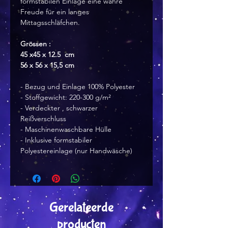
formstabilen Einlage eine wahre
Freude für ein langes
Mittagsschläfchen.
Grössen :
45 x45 x 12.5 cm
56 x 56 x 15,5 cm
- Bezug und Einlage 100% Polyester
- Stoffgewicht: 220-300 g/m²
- Verdeckter , schwarzer
Reißverschluss
- Maschinenwaschbare Hülle
- Inklusive formstabiler
Polyestereinlage (nur Handwäsche)
Gerelateerde
producten