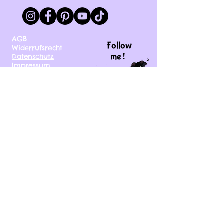
AGB
Follow
Widerrufsrecht
me !
Datenschutz
Impressum
Versand
FAQ
kontakt@tinytami.de
DE, AT, CH, NL, BE,
FR, DK, CZ, EE, FI, IE