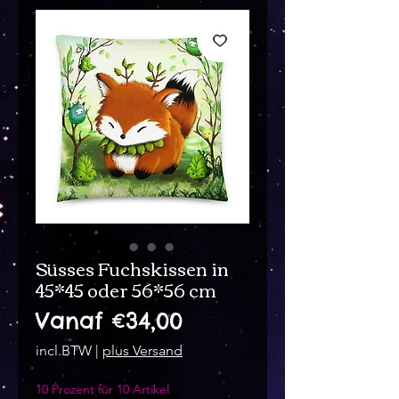
Süsses Fuchskissen in
45*45 oder 56*56 cm
Verkoopprijs
Vanaf
€34,00
incl.BTW
|
plus Versand
10 Prozent für 10 Artikel