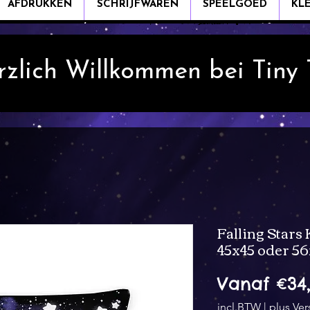
AFDRUKKEN
SCHRIJFWAREN
SPEELGOED
KL
rzlich Willkommen bei Tiny
Falling Stars
45x45 oder 5
Vanaf
€34
incl.BTW
|
plus Ve