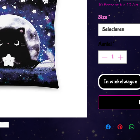
10 Prozent für 10 Arti
Size
*
Selecteren
Aantal
*
In winkelwagen