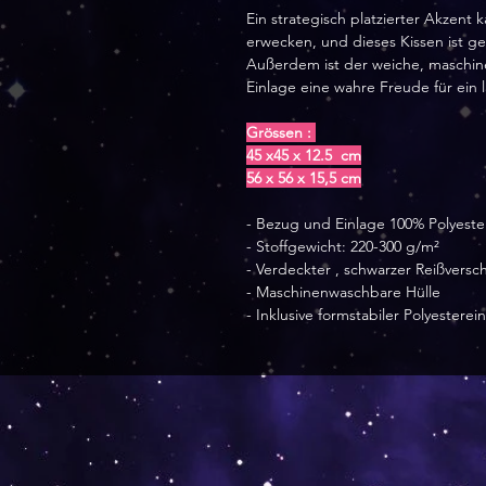
Ein strategisch platzierter Akzen
erwecken, und dieses Kissen ist ge
Außerdem ist der weiche, maschin
Einlage eine wahre Freude für ein 
Grössen :
45 x45 x 12.5 cm
56 x 56 x 15,5 cm
- Bezug und Einlage 100% Polyeste
- Stoffgewicht: 220-300 g/m²
- Verdeckter , schwarzer Reißversch
- Maschinenwaschbare Hülle
- Inklusive formstabiler Polyestere