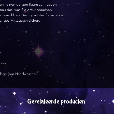
t kann einen ganzen Raum zum Leben
nau das, was Sie dafür brauchen.
enwaschbare Bezug mit der formstabilen
langes Mittagsschläfchen.
r
luss
inlage (nur Handwäsche)
Gerelateerde producten