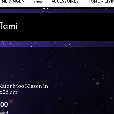
EINE DINGEN
Shop
ACCESSOIRES
HOME + LIVI
 Tami
 Kater Moo Kissen in
6x56 cm
Verkoopprijs
,00
rsand