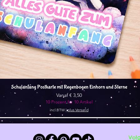
Snel overzicht
Schulanfang Postkarte mit Regenbogen Einhorn und Sterne
Verkoopprijs
Vanaf
€ 3,50
10 Prozent für 10 Artikel
incl.BTW
|
plus Versand
Vol