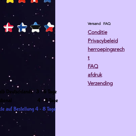
Versand
FAQ
Conditie
Privacybeleid
herroepingsrech
t
FAQ
afdruk
Verzending
-
alb Deutschlands 3
6 Tage
-
ernational 4
8 Tage
-
te auf Bestellung 4
8 Tage