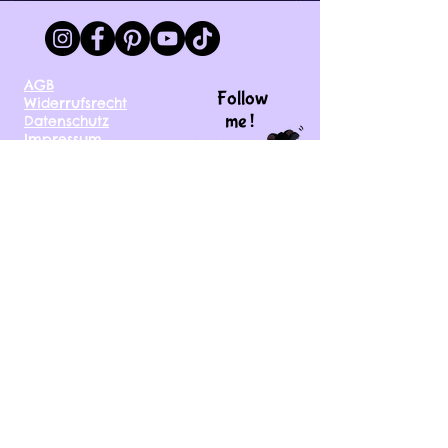
AGB
Follow
Widerrufsrecht
me !
Datenschutz
Impressum
Versand
FAQ
kontakt@tinytami.de
DE, AT, CH, NL, BE,
FR, DK, CZ, EE, FI, IE