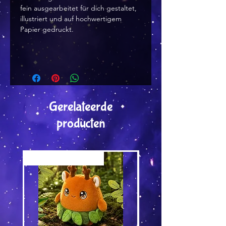
fein ausgearbeitet für dich gestaltet,
illustriert und auf hochwertigem
Papier gedruckt.
Gerelateerde
producten
Versand by Tiny Tami
Versand by DruckGuru