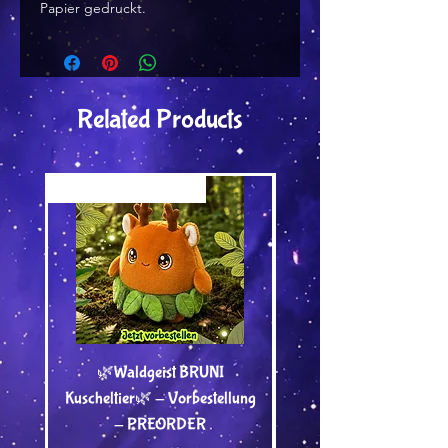
Papier gedruckt.
Related Products
Versand by Tiny Tami
Versand by DruckGuru
🌿Waldgeist BRUNI
Dein Wunschmotiv von
Kuscheltier🌿 - Vorbestellung
Tami als Bügelbild - A
- PREORDER