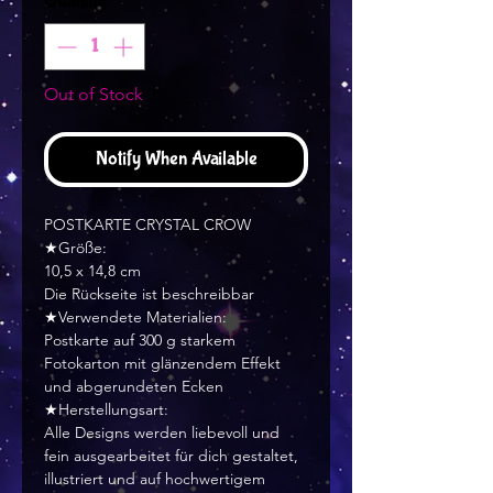
Quantity
*
Out of Stock
Notify When Available
POSTKARTE CRYSTAL CROW
★Größe:
10,5 x 14,8 cm
Die Rückseite ist beschreibbar
★Verwendete Materialien:
Postkarte auf 300 g starkem
Fotokarton mit glänzendem Effekt
und abgerundeten Ecken
★Herstellungsart:
Alle Designs werden liebevoll und
fein ausgearbeitet für dich gestaltet,
illustriert und auf hochwertigem