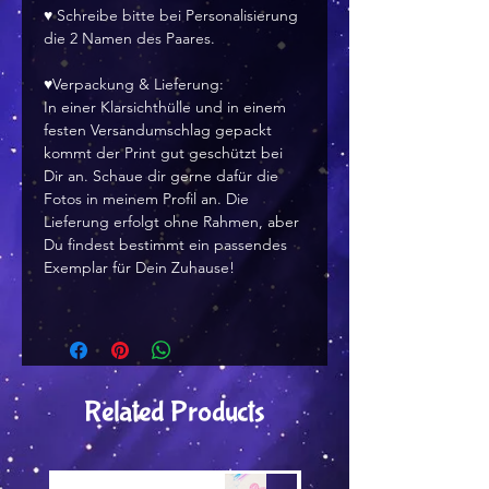
♥ Schreibe bitte bei Personalisierung
die 2 Namen des Paares.
♥Verpackung & Lieferung:
In einer Klarsichthülle und in einem
festen Versandumschlag gepackt
kommt der Print gut geschützt bei
Dir an. Schaue dir gerne dafür die
Fotos in meinem Profil an. Die
Lieferung erfolgt ohne Rahmen, aber
Du findest bestimmt ein passendes
Exemplar für Dein Zuhause!
Related Products
Versand by Tiny Tami
Versand by Tiny Tami