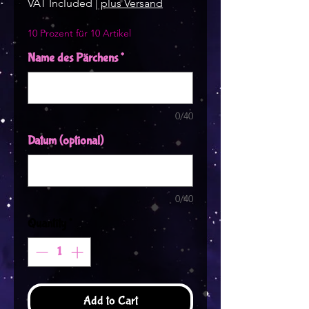
VAT Included
|
plus Versand
10 Prozent für 10 Artikel
Name des Pärchens
*
0/40
Datum (optional)
0/40
Quantity
*
Add to Cart