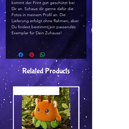
kommt der Print gut geschützt bei
Dir an. Schaue dir gerne dafür die
Fotos in meinem Profil an. Die
Lieferung erfolgt ohne Rahmen, aber
Du findest bestimmt ein passendes
Exemplar für Dein Zuhause!
Related Products
Versand by Tiny Tami
Versand by DruckGuru