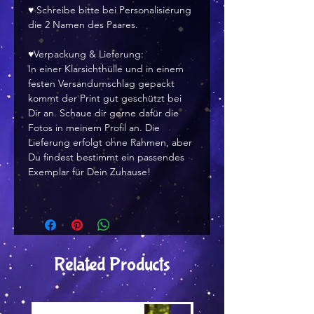
♥ Schreibe bitte bei Personalisierung
die 2 Namen des Paares.
♥Verpackung & Lieferung:
In einer Klarsichthülle und in einem
festen Versandumschlag gepackt
kommt der Print gut geschützt bei
Dir an. Schaue dir gerne dafür die
Fotos in meinem Profil an. Die
Lieferung erfolgt ohne Rahmen, aber
Du findest bestimmt ein passendes
Exemplar für Dein Zuhause!
Related Products
Versand by Tiny Tami
Versand by DruckGuru