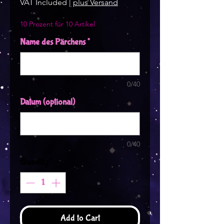
VAT Included
|
plus Versand
10 Prozent für 10 Artikel
Name des Pärchens
*
0/40
Datum (optional)
0/40
Quantity
*
Add to Cart