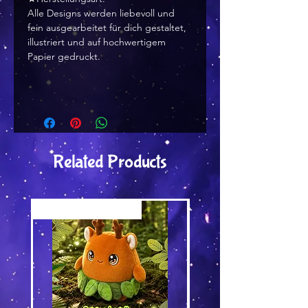
Alle Designs werden liebevoll und
fein ausgearbeitet für dich gestaltet,
illustriert und auf hochwertigem
Papier gedruckt.
Related Products
Versand by Tiny Tami
Versand by DruckGuru