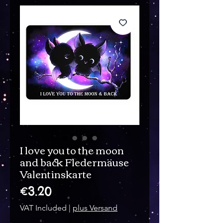
I love you to the moon
and back Fledermäuse
Valentinskarte
Price
€3.20
VAT Included
|
plus Versand