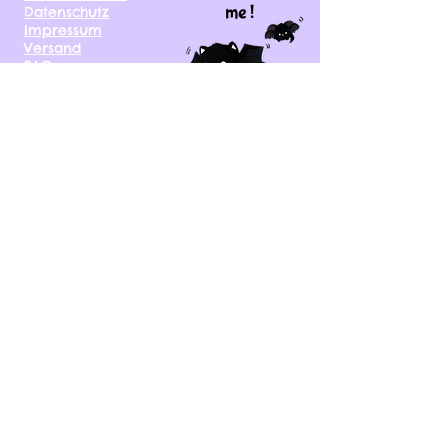
me !
Datenschutz
Impressum
Versand
FAQ
kontakt@tinytami.de
DE, AT, CH, NL, BE,
FR, DK, CZ, EE, FI, IE