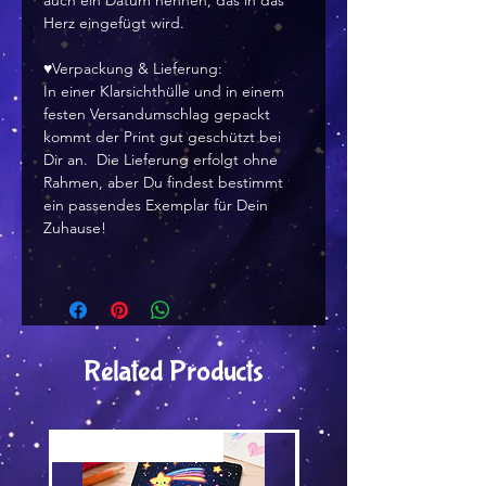
auch ein Datum nennen, das in das
Herz eingefügt wird.
♥Verpackung & Lieferung:
In einer Klarsichthülle und in einem
festen Versandumschlag gepackt
kommt der Print gut geschützt bei
Dir an. Die Lieferung erfolgt ohne
Rahmen, aber Du findest bestimmt
ein passendes Exemplar für Dein
Zuhause!
Related Products
Versand by Tiny Tami
Versand by Tiny Tami