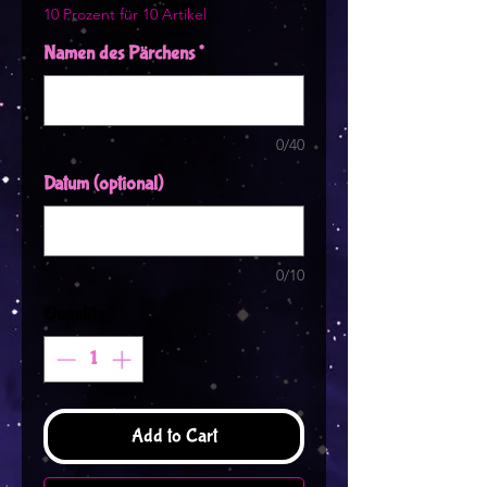
10 Prozent für 10 Artikel
Namen des Pärchens
*
0/40
Datum (optional)
0/10
Quantity
*
Add to Cart