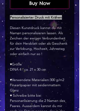
Buy Now
Personalisierter Druck mit Krähen
Diesen Kunstdruck kannst du mit
Namen personalisieren lassen. Als
Zeichen der ewigen Verbundenheit
für dein Herzblatt oder als Geschenk
zur Verlobung, Hochzeit, Jahrestag
oder einfach nur so !
♥Größe
DINA 4 : ca. 21 x 30 cm
♥Verwendete Materialien:300 g/m2
Fineartpapier mit seidenmattem
Glanz
♥ Schreibe bitte bei
Personanlisierung die 2 Namen des
Paares. Ausserdem kannst du mir