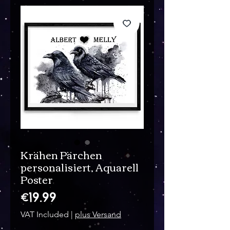
Krähen Pärchen
personalisiert, Aquarell
Poster
Price
€19.99
VAT Included
|
plus Versand