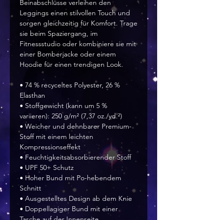
Beinabschlüsse verleihen den 
Leggings einen stilvollen Touch und 
sorgen gleichzeitig für Komfort. Trage 
sie beim Spaziergang, im 
Fitnessstudio oder kombiniere sie mit 
einer Bomberjacke oder einem 
Hoodie für einen trendigen Look.
• 74 % recyceltes Polyester, 26 % 
Elasthan
• Stoffgewicht (kann um 5 % 
variieren): 250 g/m² (7,37 oz./yd.²)
• Weicher und dehnbarer Premium-
Stoff mit einem leichten 
Kompressionseffekt
• Feuchtigkeitsabsorbierender Stoff
• UPF 50+ Schutz
• Hoher Bund mit Po-hebendem 
Schnitt
• Ausgestelltes Design ab dem Knie
• Doppellagiger Bund mit einer 
Tasche auf der Innenseite