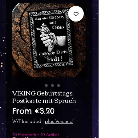
VIKING Geburtstags
Postkarte mit Spruch
Sale
From
€3.20
Price
VAT Included
|
plus Versand
10 Prozent für 10 Artikel