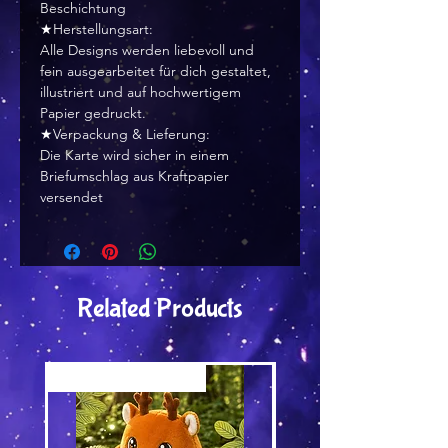
Beschichtung
★Herstellungsart:
Alle Designs werden liebevoll und
fein ausgearbeitet für dich gestaltet,
illustriert und auf hochwertigem
Papier gedruckt.
★Verpackung & Lieferung:
Die Karte wird sicher in einem
Briefumschlag aus Kraftpapier
versendet
Related Products
Versand by Tiny Tami
Versand by DruckGuru