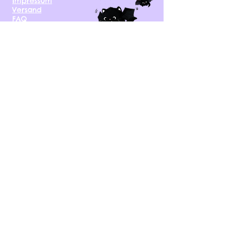
Impressum
Versand
FAQ
kontakt@tinytami.de
DE, AT, CH, NL, BE,
FR, DK, CZ, EE, FI, IE