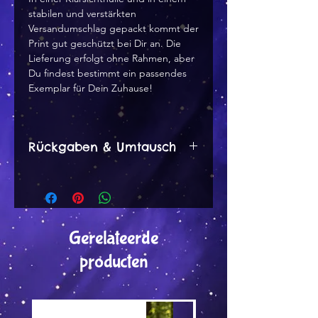
stabilen und verstärkten
Versandumschlag gepackt kommt der
Print gut geschützt bei Dir an. Die
Lieferung erfolgt ohne Rahmen, aber
Du findest bestimmt ein passendes
Exemplar für Dein Zuhause!
Rückgaben & Umtausch
Rückgaben & Umtausch
Ich akzeptiere Rückgaben,
Umtäusche und Stornierungen
Kontaktiere mich innerhalb von:
Gerelateerde
14 Tagen nach der Lieferung
producten
Sende Artikel zurück innerhalb
von: 21 Tagen nach der
Lieferung
Versand by Tiny Tami
Versand by DruckGuru
Fordere eine Stornierung an