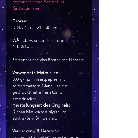
Personalisiertes Poster fürs
Kinderzimmer
Grösse:
DINA 4 : ca. 21 x 30 cm
WÄHLE
zwischen
Rosa
und
Blauer
Schriftfarbe
Personalisiere das Poster mit Namen
Verwendete Materialien:
300 g/m2 Fineartpapier mit
seidenmattem Glanz - selbst
gedruckt mit einem Canon
Fotodrucker
Herstellungsart des Originals:
Dieses Bild wurde digital im
abstraktem Stil gemalt.
Verpackung & Lieferung:
In einer Klarsichthülle und in einem