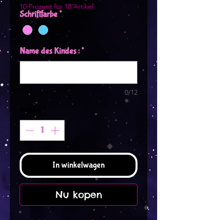
10 Prozent für 10 Artikel
Schriftfarbe
*
Name des Kindes :
*
0/12
Aantal
*
In winkelwagen
Nu kopen