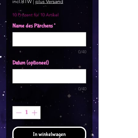
incl.BTW
|
plus Versand
10 Prozent für 10 Artikel
Name des Pärchens
*
0/40
Datum (optioneel)
0/40
Aantal
*
In winkelwagen