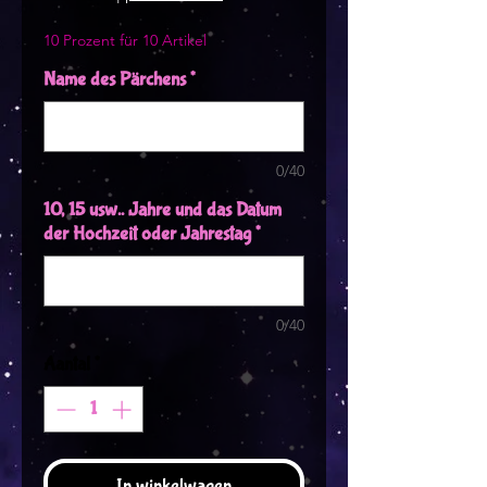
10 Prozent für 10 Artikel
Name des Pärchens
*
0/40
10, 15 usw.. Jahre und das Datum
der Hochzeit oder Jahrestag
*
0/40
Aantal
*
In winkelwagen