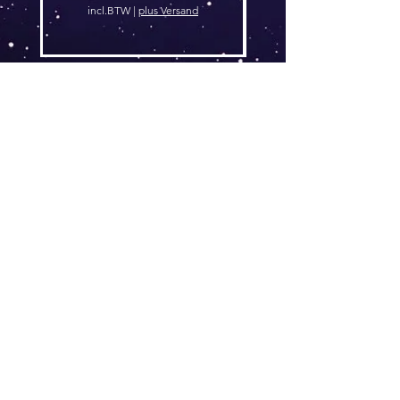
incl.BTW
|
plus Versand
AGB
Follow
Widerrufsrecht
me !
Datenschutz
Impressum
Versand
FAQ
kontakt@tinytami.de