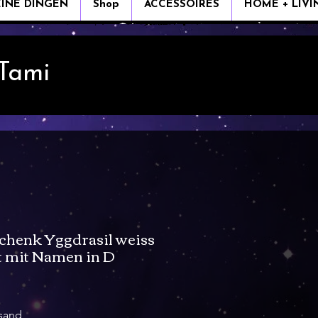
EINE DINGEN
Shop
ACCESSOIRES
HOME + LIVI
 Tami
chenk Yggdrasil weiss
t mit Namen in D
rsand