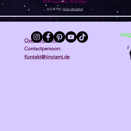
10 Prozent für 10 Artikel
incl.BTW
|
plus Versand
Vol
Over Tiny Tami
Contactpersoon:
Kontakt@tinytami.de