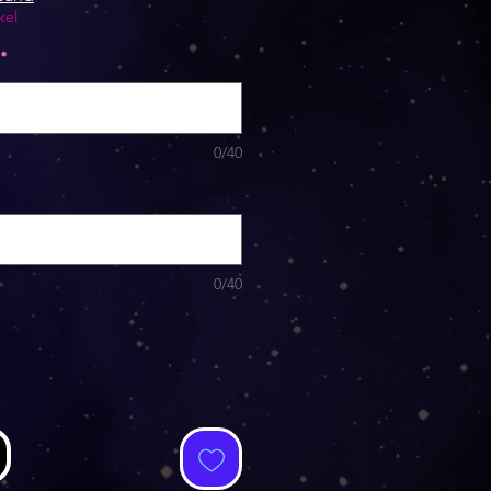
kel
*
0/40
0/40