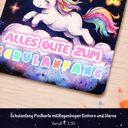
Snel overzicht
Schulanfang Postkarte mit Regenbogen Einhorn und Sterne
Verkoopprijs
Vanaf
€ 3,50