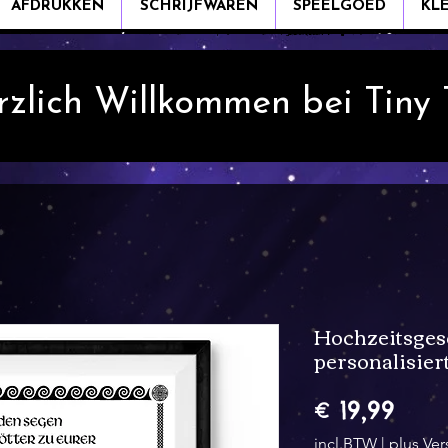
AFDRUKKEN
SCHRIJFWAREN
SPEELGOED
KL
rzlich Willkommen bei Tiny
Hochzeitsges
personalisier
Prijs
€ 19,99
incl.BTW
|
plus Ve