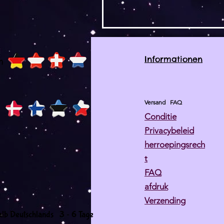
Informationen
h
Versand
FAQ
Conditie
Privacybeleid
herroepingsrech
t
FAQ
afdruk
Verzending
-
alb Deutschlands 3
6 Tage