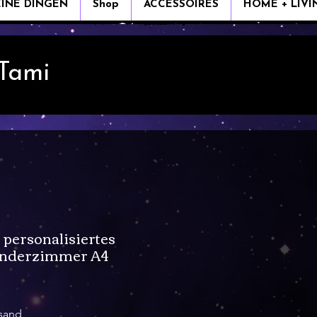
EINE DINGEN
Shop
ACCESSOIRES
HOME + LIVI
 Tami
personalisiertes
Kinderzimmer A4
rsand