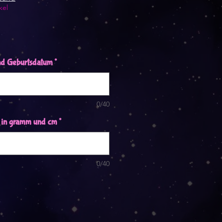
kel
nd Geburtsdatum
*
0/40
 in gramm und cm
*
0/40