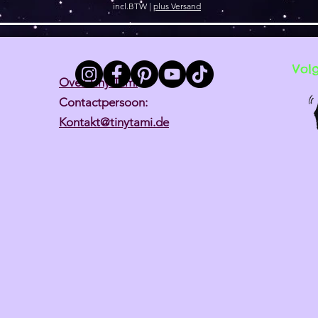
incl.BTW
|
plus Versand
Vol
Over Tiny Tami
Contactpersoon:
Kontakt@tinytami.de