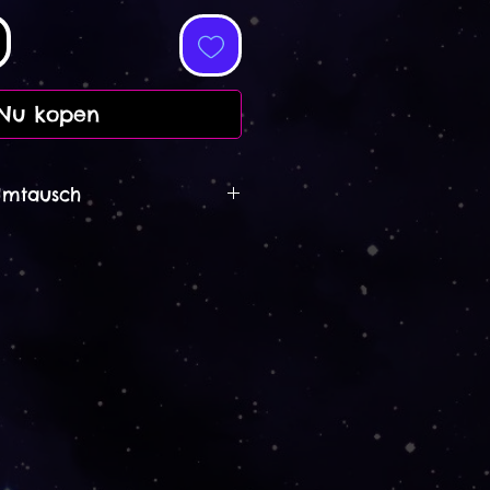
Nu kopen
Umtausch
ausch
ückgaben, Umtäusche und
innerhalb von: 14 Tagen nach
ück innerhalb von: 21 Tagen
g
nierung an innerhalb von:
dem Kauf
el ist keine Rückgabe und kein