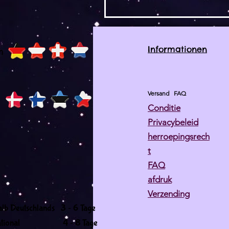
Informationen
h
Versand
FAQ
Conditie
Privacybeleid
herroepingsrech
t
FAQ
afdruk
Verzending
-
alb Deutschlands 3
6 Tage
-
ernational 4
8 Tage