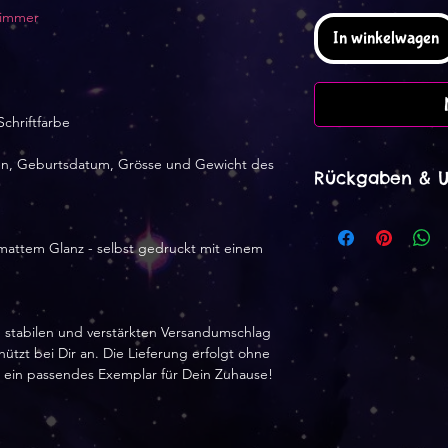
rzimmer
In winkelwagen
Schriftfarbe
men, Geburtsdatum, Grösse und Gewicht des
Rückgaben & 
Rückgaben & Umt
Ich akzeptiere R
mattem Glanz - selbst gedruckt mit einem
Stornierungen
Kontaktiere mich 
der Lieferung
em stabilen und verstärkten Versandumschlag
Sende Artikel zur
tzt bei Dir an. Die Lieferung erfolgt ohne
nach der Lieferun
 ein passendes Exemplar für Dein Zuhause!
Fordere eine Stor
12 Stunden nach 
Für folgende Artik