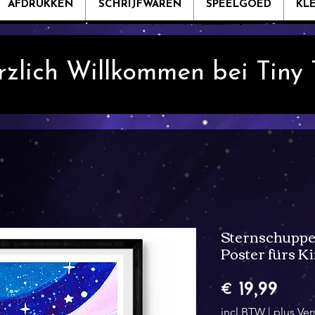
AFDRUKKEN
SCHRIJFWAREN
SPEELGOED
KL
rzlich Willkommen bei Tiny
Sternschuppe 
Poster fürs 
Prijs
€ 19,99
incl.BTW
|
plus Ve