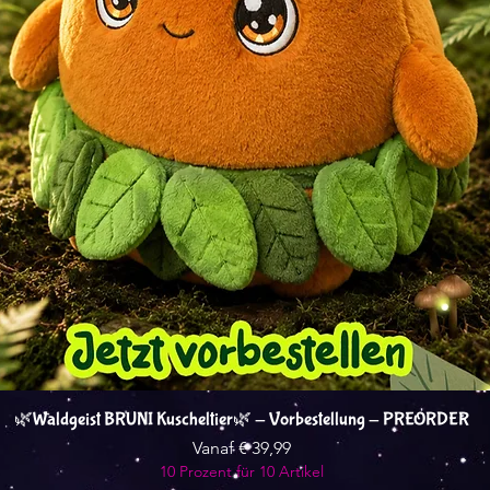
Snel overzicht
🌿Waldgeist BRUNI Kuscheltier🌿 - Vorbestellung - PREORDER
Verkoopprijs
Vanaf
€ 39,99
10 Prozent für 10 Artikel