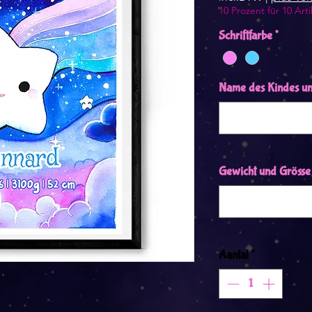
10 Prozent für 10 Arti
Schriftfarbe
*
Name des Kindes u
Gewicht und Grösse
Aantal
*