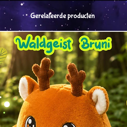
Umtausch möglic
Aufgrund der Art d
Gerelateerde producten
folgende Produkte
Anderes gilt, wen
Lieferung defekt 
Spezialanfertig
Bestellungen
Digitale Down
Artikel im Ausv