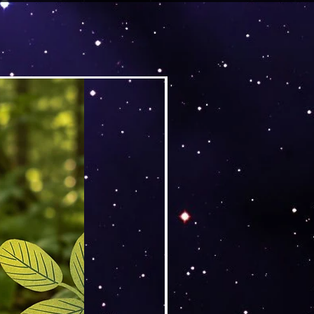
h
ieser Produkte ist für
 kein Widerruf möglich.
n die Produkte bei der
oder beschädigt waren.
Versand by DruckGuru
ungen oder personalisierte
loads
erkauf