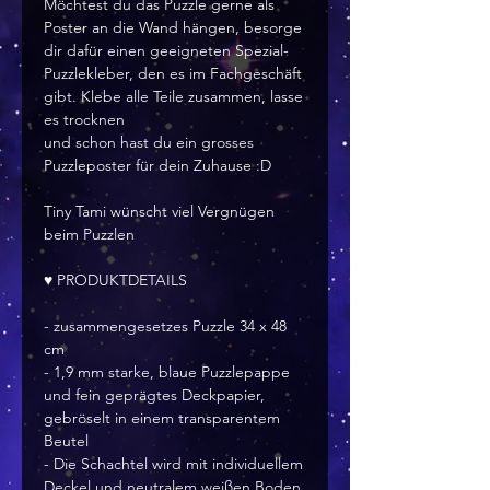
Möchtest du das Puzzle gerne als
Poster an die Wand hängen, besorge
dir dafür einen geeigneten Spezial-
Puzzlekleber, den es im Fachgeschäft
gibt. Klebe alle Teile zusammen, lasse
es trocknen
und schon hast du ein grosses
Puzzleposter für dein Zuhause :D
Tiny Tami wünscht viel Vergnügen
beim Puzzlen
♥ PRODUKTDETAILS
- zusammengesetzes Puzzle 34 x 48
cm
- 1,9 mm starke, blaue Puzzlepappe
und fein geprägtes Deckpapier,
gebröselt in einem transparentem
Beutel
- Die Schachtel wird mit individuellem
Deckel und neutralem weißen Boden