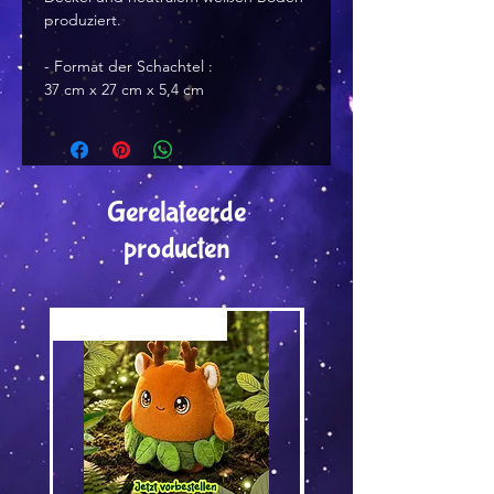
produziert.
- Format der Schachtel :
37 cm x 27 cm x 5,4 cm
Gerelateerde
producten
Versand by Tiny Tami
Versand by DruckGuru