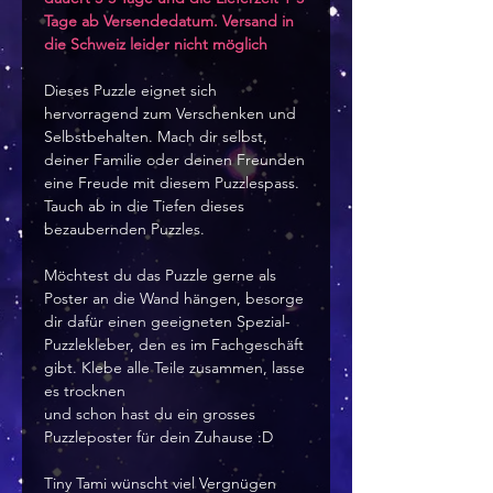
Tage ab Versendedatum. Versand in
die Schweiz leider nicht möglich
Dieses Puzzle eignet sich
hervorragend zum Verschenken und
Selbstbehalten. Mach dir selbst,
deiner Familie oder deinen Freunden
eine Freude mit diesem Puzzlespass.
Tauch ab in die Tiefen dieses
bezaubernden Puzzles.
Möchtest du das Puzzle gerne als
Poster an die Wand hängen, besorge
dir dafür einen geeigneten Spezial-
Puzzlekleber, den es im Fachgeschäft
gibt. Klebe alle Teile zusammen, lasse
es trocknen
und schon hast du ein grosses
Puzzleposter für dein Zuhause :D
Tiny Tami wünscht viel Vergnügen