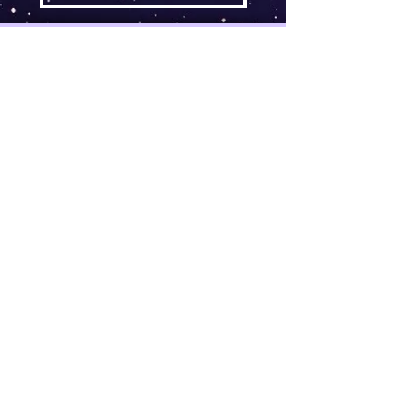
AGB
Follow
Widerrufsrecht
me !
Datenschutz
Impressum
Versand
FAQ
kontakt@tinytami.de
DE, AT, CH, NL, BE,