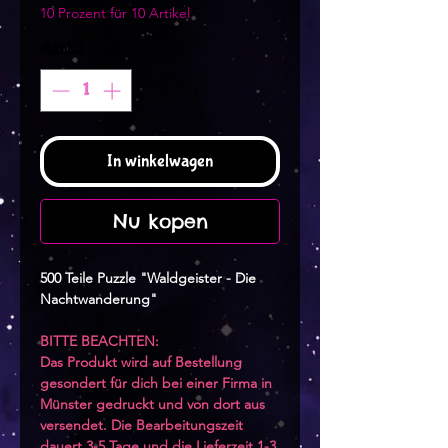
10 Prozent für 10 Artikel
Aantal
*
In winkelwagen
Nu kopen
500 Teile Puzzle "Waldgeister - Die
Nachtwanderung"
BITTE BEACHTEN:
Das Produkt wird auf Bestellung
gesondert für dich bei einer Firma in
Münster gedruckt und von dort aus
versendet. Die Bearbeitungszeit
dauert 3-5 Tage und die Lieferzeit 1-3