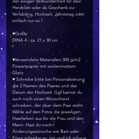
der ewigen Verbundenheit für dein
Herzblatt oder als Geschenk zur
Verlobung, Hochzeit, Jahrestag oder
einfach nur so !
♥Größe
DINA 4 : ca. 21 x 30 cm
♥Verwendete Materialien:300 g/m2
Fineartpapier mit seidenmattem
Glanz
♥ Schreibe bitte bei Personalisierung
die 2 Namen des Paares und das
Datum der Hochzeit. Ggf kannst du
auch noch einen Wunschtext
schreiben, der über dem Paar steht.
Wähle auf den Fotos die jeweiligen
Haarfarben aus für die Frau und den
Mann. Hast du noch
Änderungswünsche wie Bart oder
Frisur schreibe es mir und ich schaue