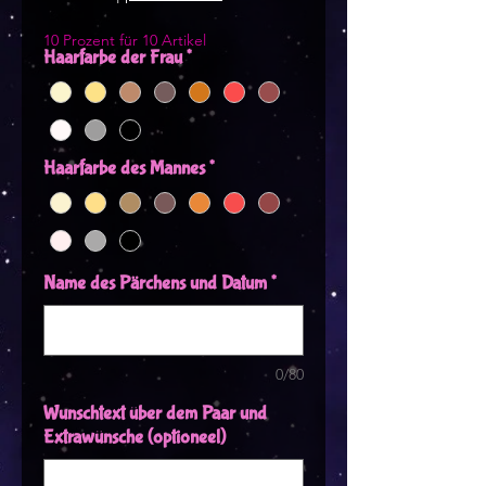
10 Prozent für 10 Artikel
Haarfarbe der Frau
*
Haarfarbe des Mannes
*
Name des Pärchens und Datum
*
0/80
Wunschtext über dem Paar und
Extrawünsche (optioneel)