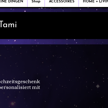
EINE DINGEN
Shop
ACCESSOIRES
HOME + LIVI
 Tami
Hochzeitsgeschenk
personalisiert mit