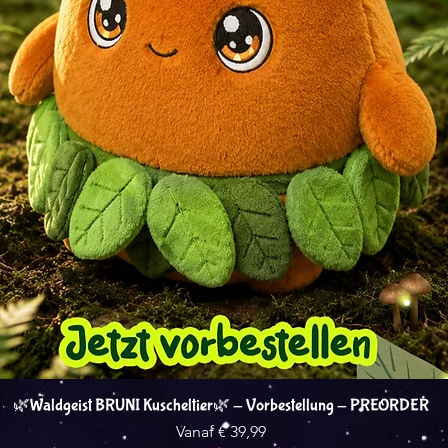
Snel overzicht
🌿Waldgeist BRUNI Kuscheltier🌿 - Vorbestellung - PREORDER
Verkoopprijs
Vanaf
€ 39,99