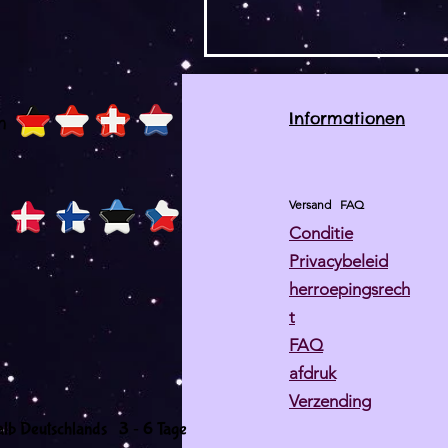
Informationen
h
Versand
FAQ
Conditie
Privacybeleid
herroepingsrech
t
FAQ
afdruk
Verzending
-
alb Deutschlands 3
6 Tage