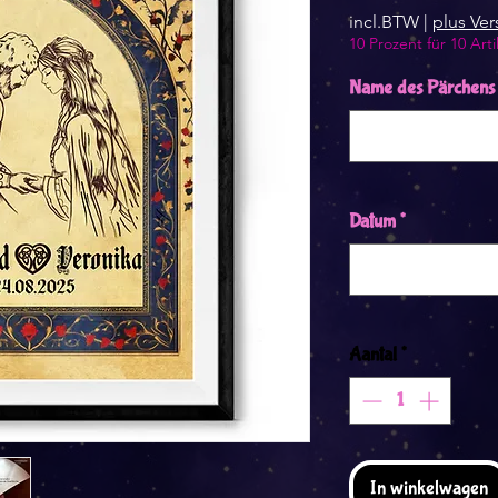
incl.BTW
|
plus Ve
10 Prozent für 10 Arti
Name des Pärchens
Datum
*
Aantal
*
In winkelwagen