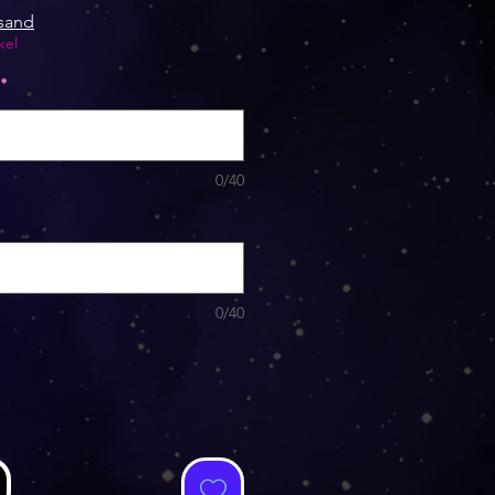
rsand
kel
*
0/40
0/40