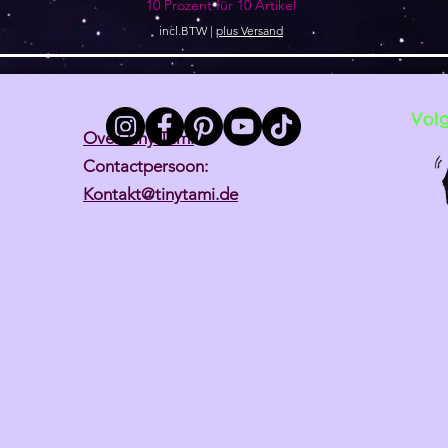
10 Prozent für 10 Artikel
incl.BTW
|
plus Versand
Vol
Over Tiny Tami
Contactpersoon:
Kontakt@tinytami.de